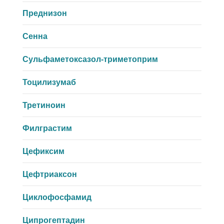
Преднизон
Сенна
Сульфаметоксазол-триметоприм
Тоцилизумаб
Третиноин
Филграстим
Цефиксим
Цефтриаксон
Циклофосфамид
Ципрогептадин