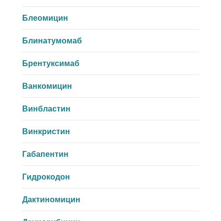
Блеомицин
Блинатумомаб
Брентуксимаб
Ванкомицин
Винбластин
Винкристин
Габапентин
Гидрокодон
Дактиномицин