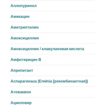
Аллопуринол
Амикацин
Амитриптилин
Амоксициллин
Амоксициллин / клавулановая кислота
Амфотерицин B
Апрепитант
Аспарагиназа (Erwinia [рекомбинантная])
Атоваквон
Ацикловир