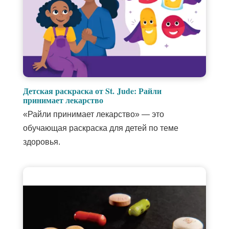
Ссылка
открывается
Детская раскраска от St. Jude: Райли
в
Ссылка
принимает лекарство
новом
открывается
«Райли принимает лекарство» — это
окне
в
новом
обучающая раскраска для детей по теме
окне
здоровья.