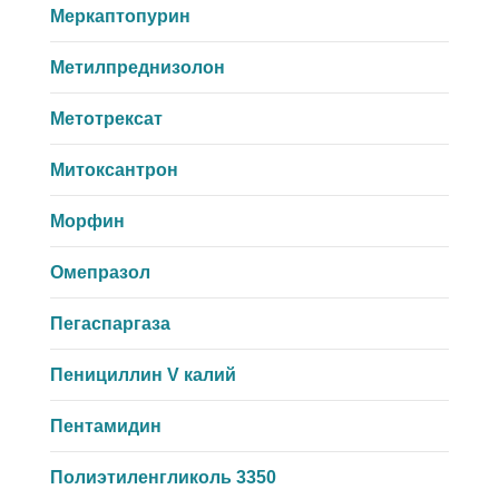
Меркаптопурин
Метилпреднизолон
Метотрексат
Митоксантрон
Морфин
Омепразол
Пегаспаргаза
Пенициллин V калий
Пентамидин
Полиэтиленгликоль 3350