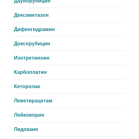
Даунорубицин
Дексаметазон
Дифенгидрамин
Доксорубицин
Изотретиноин
Карбоплатин
Кеторолак
Леветирацетам
Лейковорин
Лидокаин