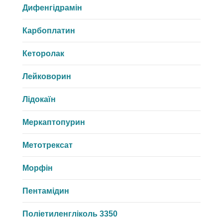
Дифенгідрамін
Карбоплатин
Кеторолак
Лейковорин
Лідокаїн
Меркаптопурин
Метотрексат
Морфін
Пентамідин
Поліетиленгліколь 3350