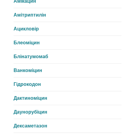
Амікацин
Амітриптилін
Ацикловір
Блеоміцин
Блінатумомаб
Ванкоміцин
Гідрокодон
Дактиноміцин
Даунорубіцин
Дексаметазон