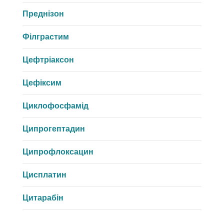
Преднізон
Філграстим
Цефтріаксон
Цефіксим
Циклофосфамід
Ципрогептадин
Ципрофлоксацин
Цисплатин
Цитарабін