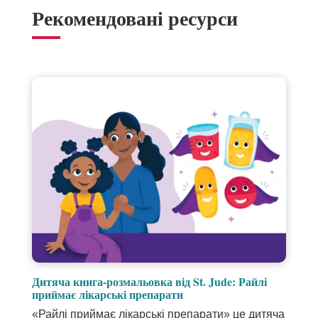
Рекомендовані ресурси
Посилання
відкривається
Дитяча книга-розмальовка від St. Jude: Райлі
в
Посилання
приймає лікарські препарати
новому
відкривається
«Райлі приймає лікарські препарати» це дитяча