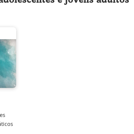
ões
ticos