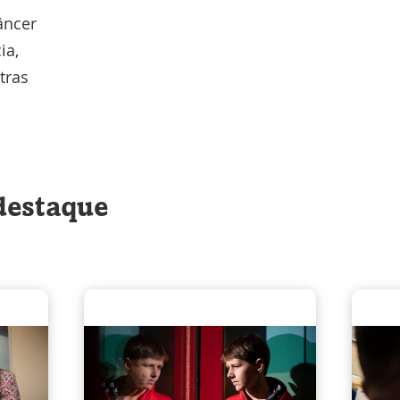
âncer
ia,
tras
destaque