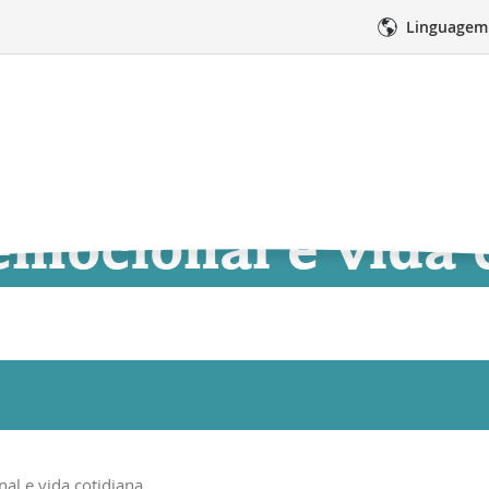
Linguagem
emocional e vida 
edimentos
Cuidados médicos
Suporte 
Pagina
al e vida cotidiana