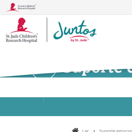
Logotipo
Juntos
Suporte 
Quadros clínicos
Tratamentos, exames e proc
Lar
Suporte emocion