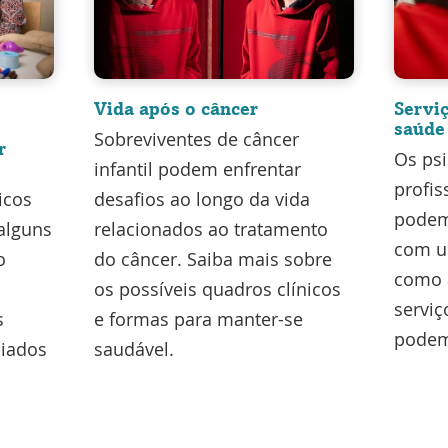
Vida após o câncer
Serviç
saúde
Sobreviventes de câncer
r
Os psi
infantil podem enfrentar
profis
icos
desafios ao longo da vida
podem 
alguns
relacionados ao tratamento
com u
o
do câncer. Saiba mais sobre
como a
os possíveis quadros clínicos
serviç
s
e formas para manter-se
podem
ciados
saudável.