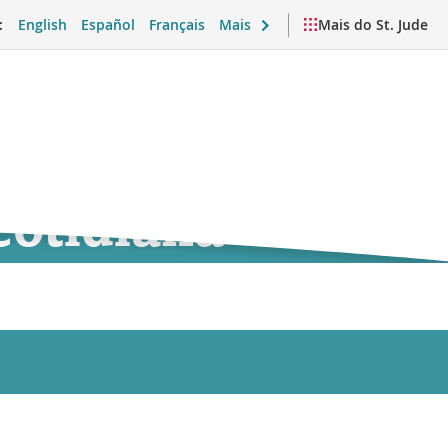
:
English
Español
Français
Mais
Mais do St. Jude
cotidiana
emocional e vida cotidiana
Vídeos e recursos