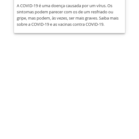
A COVID-19 é uma doença causada por um vírus. Os
sintomas podem parecer com os de um resfriado ou
gripe, mas podem, às vezes, ser mais graves. Saiba mais
sobre a COVID-19 e as vacinas contra COVID-19.
Compartilhar
Publicar
Enviar
E-mail
Imprimir
Essas informações são de caráter
educativo e não substituem a