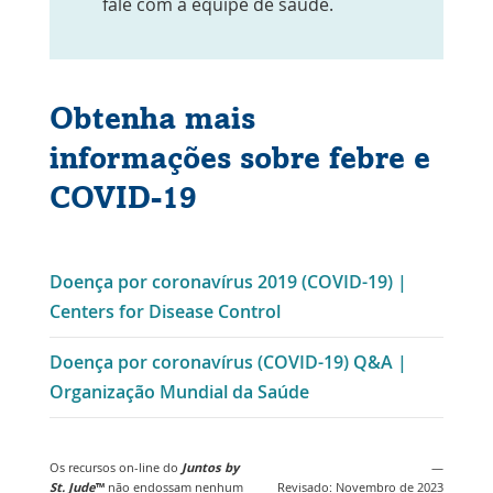
fale com a equipe de saúde.
Obtenha mais
informações sobre febre e
COVID-19
Doença por coronavírus 2019 (COVID-19) |
Link
Centers for Disease Control
abre
Doença por coronavírus (COVID-19) Q&A |
na
Link
Organização Mundial da Saúde
nova
abre
janela
na
Os recursos on-line do
Juntos by
—
nova
St. Jude
™
não endossam nenhum
Revisado: Novembro de 2023