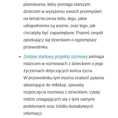
otwiera
planowania, który pomaga starszym
się
dzieciom w wyrażeniu swoich przemyśleń
w
na temat leczenia bólu, tego, jakie
nowym
udogodnienia są ważne, oraz tego, jak
oknie
chciałyby być zapamiętane. Poproś zespół
opiekujący się dzieckiem o egzemplarz
przewodnika.
Link
Zestaw startowy projektu rozmowy
pomaga
otwiera
rodzicom w rozmowach z dzieckiem o jego
się
życzeniach dotyczących końca życia.
w
W przewodniku tym można znaleźć pytania
nowym
skłaniające do refleksji, sposoby
oknie
rozpoczęcia rozmowy z dzieckiem, cytaty
rodzin zmagających się z tymi samymi
problemami oraz źródła dodatkowych
informacji.