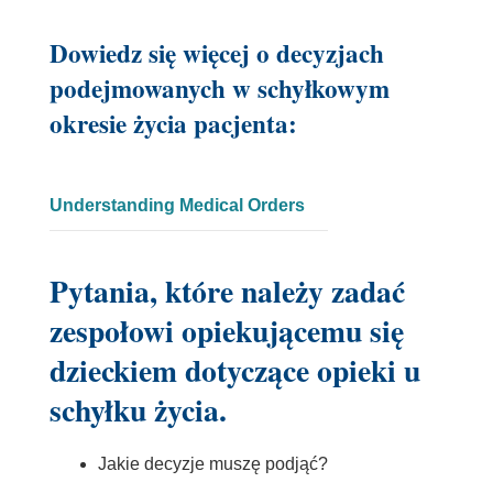
Dowiedz się więcej o decyzjach
podejmowanych w schyłkowym
okresie życia pacjenta:
Link
Understanding Medical Orders
otwiera
się
Pytania, które należy zadać
w
zespołowi opiekującemu się
nowym
oknie
dzieckiem dotyczące opieki u
schyłku życia.
Jakie decyzje muszę podjąć?