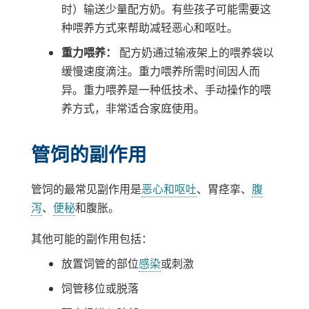
时）输送少量配方奶。有些孩子可能需要这
种喂养方式来帮助减轻恶心和呕吐。
重力喂养：
配方奶通过输液架上的喂养袋以
缓慢速度滴注。重力喂养所需时间因人而
异。重力喂养是一种低技术、手动操作的喂
养方式，非常适合家庭使用。
管饲的副作用
管饲的最常见副作用是
恶心和呕吐
、胃痉挛、
腹
泻
、
便秘
和腹胀。
其他可能的副作用包括：
放置饲管的部位
感染
或刺激
饲管移位或脱落