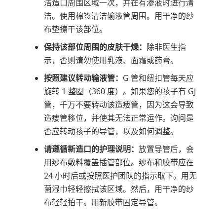
洁造口周围区域一次，并在有渗液时进行清
洁。使用棉签清洁输液管周围。用干净的纱
布垫擦干该部位。
保持该部位周围的皮肤干燥：
除非医生指
示，否则请勿使用乳液、面霜或药膏。
按照建议转动输液管：
G 管和纽扣管每天应
旋转 1 整圈（360 度）。如果您的孩子有 GJ
管，千万不要转动该造瘘管，因为这会导致
造瘘管移位，并使其无法正常运作。询问是
否应转动孩子的导管，以及如何调整。
请遵循新造口的护理说明：
放置导管后，会
用纱布敷料覆盖插管部位。纱布和胶带应在
24 小时后或按照医护团队的指示取下。用无
菌湿巾轻轻擦拭该区域。然后，用干净的纱
布轻轻拍干。用新胶带固定导管。