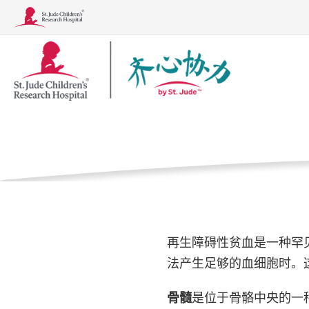
Together
再生障碍
徽
标
家
病症
血液病
什么是再生障
病症
治疗、检查和手术
再生障碍性贫血是一种罕
法产生足够的血细胞时。
骨髓
是位于骨骼中央的一