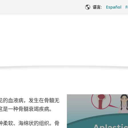
语言:
Español
F
性贫血
当
再生障碍性贫血
前
页
面
碍性贫血？
看
医疗服务
情
这
见的血液病，发生在骨髓无
个
这是一种骨髓衰竭疾病。
视
种柔软、海绵状的组织。骨