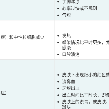
手脚冰凉
心率过快或不规则
气短
发热
少症）和中性粒细胞减少
感染情况比平时更多，
感染
口腔溃疡
皮肤下出现细小的红色
流鼻血
牙龈出血
少症）
出血时间比平时长，即
皮肤上的淤青，或皮肤
斑块