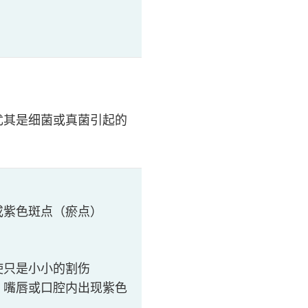
尤其是细菌或真菌引起的
或紫色斑点（瘀点）
使只是小小的割伤
、嘴唇或口腔内出现紫色