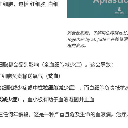
频
血细胞，包括
红细胞
,
白细
观看此视频，了解再生障碍性贫
Together by St. Jude
程的资源。
细胞都会受到影响（全血细胞减少症）。这会导致：
红细胞负责输送氧气（
贫血
）
白细胞减少症或
中性粒细胞减少症
），而白细胞负责抵抗
板减少症
），血小板有助于血液凝固并止血
在任何年龄段。这是一种严重且危及生命的血液病。治疗