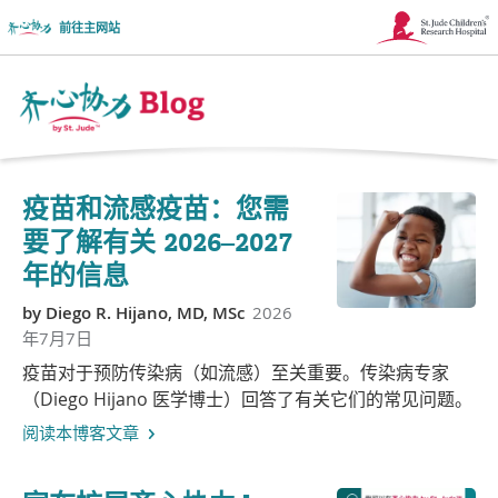
前往主网站
链
接
在
Together
新
博
疫苗和流感疫苗：您需
窗
客
要了解有关 2026–2027
口
年的信息
徽
中
by
Diego R. Hijano, MD, MSc
2026
标
打
年7月7日
开
疫苗对于预防传染病（如流感）至关重要。传染病专家
（Diego Hijano 医学博士）回答了有关它们的常见问题。
阅读本博客文章