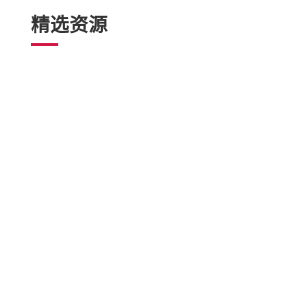
精选资源
分享
邮政
发送
邮件
打印
此信息是普通教育，不能替代医疗建议。医
学信息随着科学的发展而迅速变化。我们会
定期更新我们的内容。请致电您的医生或医