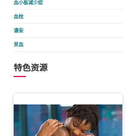
血小板减少症
血栓
谵妄
贫血
特色资源