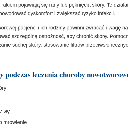
 rakiem pojawiają się rany lub pęknięcia skóry. Te dział
owodować dyskomfort i zwiększać ryzyko infekcji.
orowej pacjenci i ich rodziny powinni zwracać uwagę na
ować szczególną ostrożność, aby chronić skórę. Pomoc
lżanie suchej skóry, stosowanie filtrów przeciwsłoneczny
y podczas leczenia choroby nowotworow
óry
e się
ub mrowienie