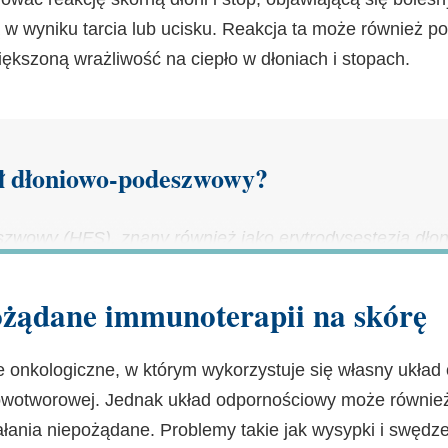
ą w wyniku tarcia lub ucisku. Reakcja ta może również 
iększoną wrażliwość na ciepło w dłoniach i stopach.
ół dłoniowo-podeszwowy?
szwowy (HFS), znany również jako erytrodysestezja dł
na pojawiająca się na dłoniach i podeszwach stóp po lec
rowymi. Może również wpływać na skórę innych części 
ożądane immunoterapii na skórę
nie, drętwienie, zaczerwienienie, obrzęk, łuszczenie si
e onkologiczne, w którym wykorzystuje się własny układ
lub ciężki. W ciężkich przypadkach zespół dłoniowo-p
owotworowej. Jednak układ odpornościowy może równie
dniać chodzenie lub chwytanie przedmiotów.
łania niepożądane. Problemy takie jak wysypki i swędze