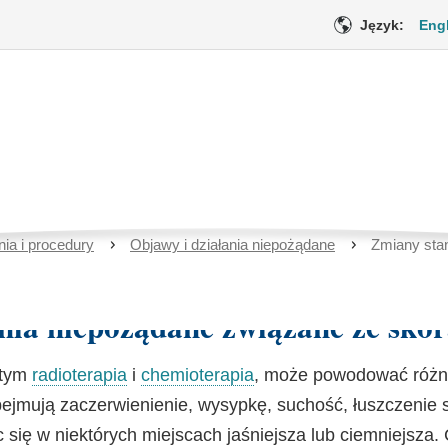
Język:
Eng
nu skóry podczas lecze
owotworowej
ia i procedury
Objawy i działania niepożądane
Zmiany sta
Opieka medyczna
Wsparcie emo
nia niepożądane związane ze skó
 tym
radioterapia
i
chemioterapia
, może powodować różn
jmują zaczerwienienie, wysypkę, suchość, łuszczenie s
c się w niektórych miejscach jaśniejsza lub ciemniejsza.