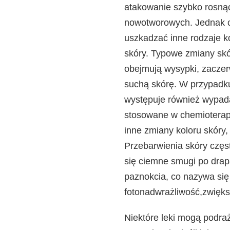
atakowanie szybko rosną
nowotworowych. Jednak 
uszkadzać inne rodzaje k
skóry. Typowe zmiany skó
obejmują wysypki, zaczer
suchą skórę. W przypadku
występuje również wypada
stosowane w chemioterapi
inne zmiany koloru skóry,
Przebarwienia skóry częs
się ciemne smugi po drap
paznokcia, co nazywa si
fotonadwrażliwość,
zwięks
Niektóre leki mogą podra