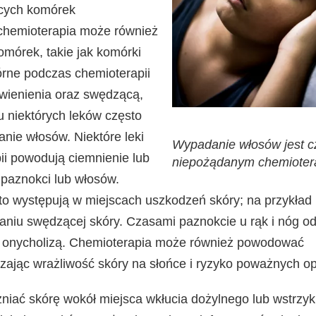
cych komórek
chemioterapia może również
omórek, takie jak komórki
rne podczas chemioterapii
wienienia oraz swędzącą,
 niektórych leków często
nie włosów. Niektóre leki
Wypadanie włosów jest c
i powodują ciemnienie lub
niepożądanym chemiotera
 paznokci lub włosów.
to występują w miejscach uszkodzeń skóry; na przykład
aniu swędzącej skóry. Czasami paznokcie u rąk i nóg od
ę onycholizą. Chemioterapia może również powodować
zając wrażliwość skóry na słońce i ryzyko poważnych o
żniać skórę wokół miejsca wkłucia dożylnego lub wstrzy