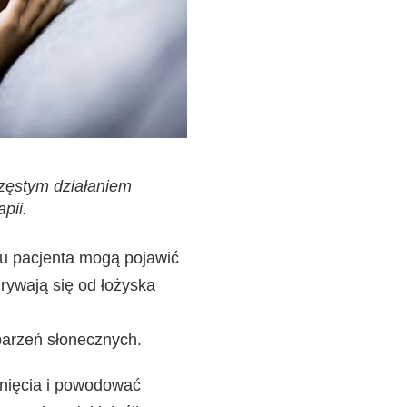
zęstym działaniem
pii.
 u pacjenta mogą pojawić
rywają się od łożyska
parzeń słonecznych.
knięcia i powodować