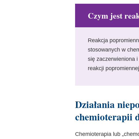
Czym jest rea
Reakcja popromienna
stosowanych w chemi
się zaczerwieniona 
reakcji popromiennej
Działania niep
chemioterapii 
Chemioterapia lub „chemo