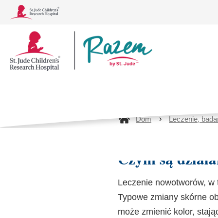
Logo
Zmiany sta
Together
choroby n
Dom
Leczenie, badan
Schorzenia
Leczenie, badania i procedury
Czym są działa
Leczenie nowotworów, w
Typowe zmiany skórne obe
może zmienić kolor, stają