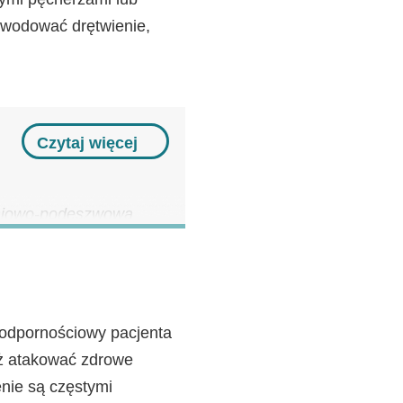
powodować drętwienie,
Czytaj więcej
oniowo-podeszwowa
zeniu niektórymi
ciała.
ę, ból i pęcherze. Stan
 odpornościowy pacjenta
odeszwowy może być
ż atakować zdrowe
nie są częstymi