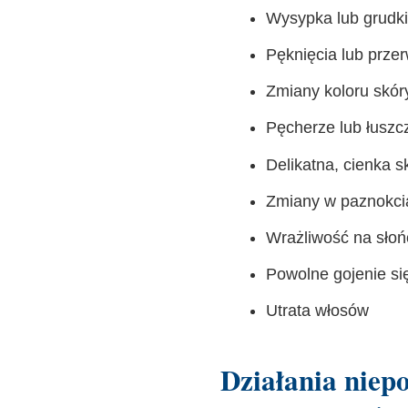
Wysypka lub grudki
Pęknięcia lub przer
Zmiany koloru skór
Pęcherze lub łuszcz
Delikatna, cienka s
Zmiany w paznokci
Wrażliwość na słoń
Powolne gojenie si
Utrata włosów
Działania niep