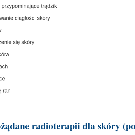
 przypominające trądzik
wanie ciągłości skóry
y
enie się skóry
kóra
ach
ce
ę ran
ożądane radioterapii dla skóry (