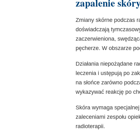
zapalenie skóry
Zmiany skórne podczas rad
doświadczają tymczasowy
zaczerwieniona, swędząca
pęcherze. W obszarze po
Działania niepożądane rad
leczenia i ustępują po za
na słońce zarówno podcza
wykazywać reakcję po ch
Skóra wymaga specjalnej p
zaleceniami zespołu opiek
radioterapii.