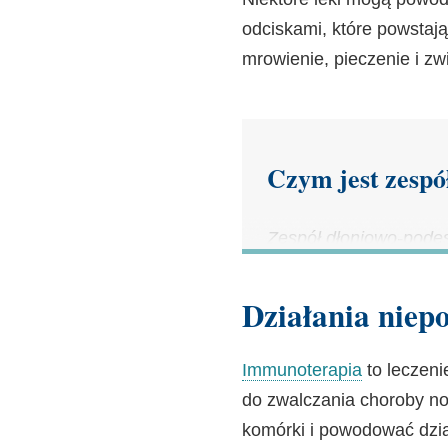
odciskami, które powstaj
mrowienie, pieczenie i zw
Czym jest zesp
Zespół dłoniowo-pode
(PPE), to reakcja skór
lekami przeciwnowotwo
Działania niep
Objawy obejmują mrowie
Immunoterapia
to leczeni
ten może być łagodny 
do zwalczania choroby n
bardzo bolesny i utru
komórki i powodować dzia