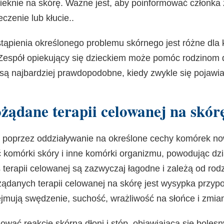
cieknie na skórę. Ważne jest, aby poinformować członka z
ieczenie lub kłucie.
.
ąpienia określonego problemu skórnego jest różne dla 
spół opiekujący się dzieckiem może pomóc rodzinom do
są najbardziej prawdopodobne, kiedy zwykle się pojawiaj
ożądane terapii celowanej na skór
ą poprzez oddziaływanie na określone cechy komórek n
 komórki skóry i inne komórki organizmu, powodując dz
terapii celowanej są zazwyczaj łagodne i zależą od rodz
ądanych terapii celowanej na skórę jest wysypka przypo
jmują swędzenie, suchość, wrażliwość na słońce i zmian
wać reakcję skórną dłoni i stóp, objawiającą się boles