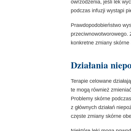
owrzodzenia, jeśli lek wy
podczas
infuzji wystąpi p
Prawdopodobieństwo wyst
przeciwnowotworowego. Ze
konkretne zmiany skórne 
Działania niep
Terapie celowane działaj
te mogą również zmieniać
Problemy skórne podczas 
z głównych działań niepoż
częste zmiany skórne obe
Niektóre leki mogą powodo