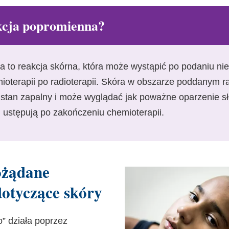
kcja popromienna?
 to reakcja skórna, która może wystąpić po podaniu nie
oterapii po radioterapii. Skóra w obszarze poddanym ra
i stan zapalny i może wyglądać jak poważne oparzenie 
 ustępują po zakończeniu chemioterapii.
ożądane
dotyczące skóry
” działa poprzez