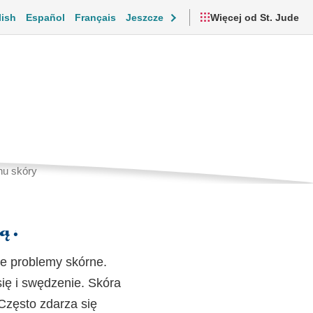
lish
Español
Français
Jeszcze
Więcej od St. Jude
nia
Bieżąca
nu skóry
strona
cjonalne i codzienne życie
Filmy i zasoby
rą?
e problemy skórne.
ię i swędzenie. Skóra
 Często zdarza się