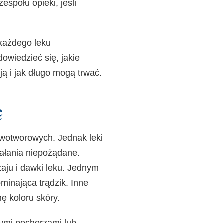
espołu opieki, jeśli
każdego leku
wiedzieć się, jakie
ą i jak długo mogą trwać.
ę
owotworowych. Jednak leki
iałania niepożądane.
aju i dawki leku. Jednym
minająca trądzik. Inne
ę koloru skóry.
nymi pęcherzami lub