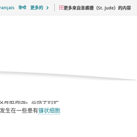
rançais
हिन्दी
更多的
更多来自圣裘德（St. Jude）的内容
感支持与日常生活
视频与资源
及肾脏周围。您孩子的护
会发生在一些患有
镰状细胞