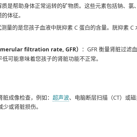
解质是帮助身体正常运转的矿物质。这些元素包括钠、氯
题的体征。
测量的是您孩子血液中胱抑素 C 蛋白的含量。胱抑素 C
。
lar filtration rate, GFR）
：GFR 衡量肾脏过
水平低可能意味着您孩子的肾脏功能不正常。
肾脏成像检查，例如：
超声波
、电脑断层扫描（CT）或磁
减少或肾脏损伤。