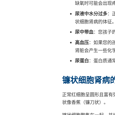
缺氧时可能会出现
尿液中水分过多
：
状细胞肾病的体征
尿中带血
：您孩子
高血压
：如果您的
肾脏会产生一些化
尿蛋白
：蛋白质通
镰状细胞肾病
正常红细胞呈圆形且富有
状像香蕉（镰刀状）。
镰状细胞聚集在一起，并