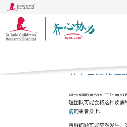
Together
镰状细胞
徽
标
家
治疗、测试和程
什么是镰状细
病症
治疗、检查和手术
镰状细胞肾病是一种肾脏
理团队可能会将这种疾病
病
的患者身上。
肾脏问题可能突然发生。