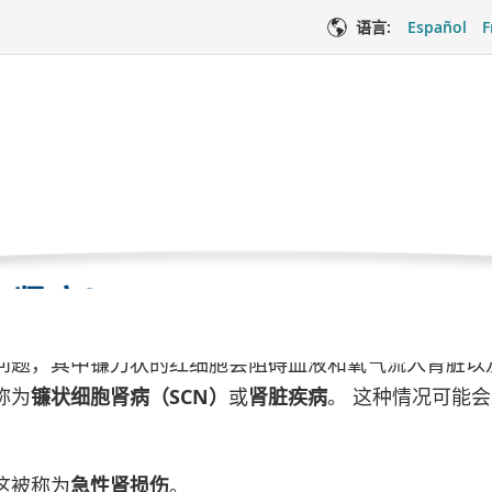
语言:
Español
F
肾脏疾病
当
序
症状和副作用
镰状细胞肾脏疾病
前
页
面
胞肾病？
医疗服务
情
问题，其中镰刀状的红细胞会阻碍血液和氧气流入肾脏以
称为
镰状细胞肾病（SCN）
或
肾脏疾病
。 这种情况可能
这被称为
急性肾损伤
。