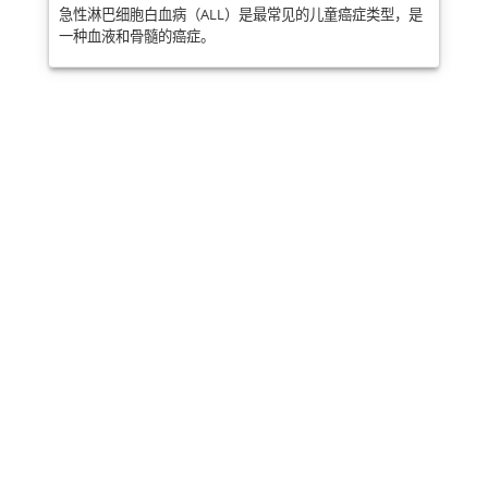
急性淋巴细胞白血病（ALL）是最常见的儿童癌症类型，是
一种血液和骨髓的癌症。
分享
邮政
发送
邮件
打印
此信息是普通教育，不能替代医疗建议。医
学信息随着科学的发展而迅速变化。我们会
定期更新我们的内容。请致电您的医生或医