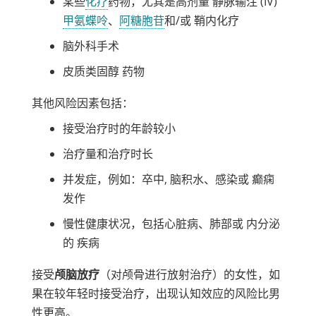
某些
化疗
药物，尤其是高剂量
静脉输注
(IV)
甲氨蝶呤
、
阿糖胞苷
和/或
鞘内化疗
脑外科手术
皮质类固醇
药物
其他风险因素包括：
接受治疗时的年龄较小
治疗量和治疗时长
并发症，例如：
卒中
,
脑积水
、感染或
癫痫
发作
慢性健康状况，包括心脏病、肺部或
内分泌
的
疾病
接受
颅脑放疗
（对颅骨进行放射治疗）的女性，如
果在较年轻时接受治疗，出现认知效应的风险比男
性更高。