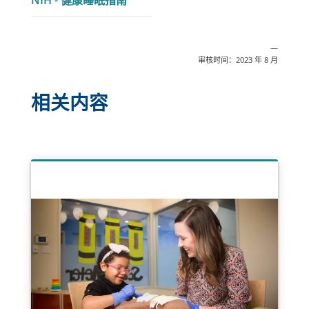
NIH - 健康睡眠指南
在
接
新
在
窗
—
新
口
审核时间：2023 年 8 月
窗
中
口
打
相关内容
中
开
打
开