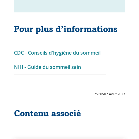
Pour plus d’informations
Le
CDC - Conseils d'hygiène du sommeil
lien
Le
NIH - Guide du sommeil sain
s'ouvre
lien
dans
s'ouvre
une
—
dans
nouvelle
Révision : Août 2023
une
fenêtre
nouvelle
Contenu associé
fenêtre