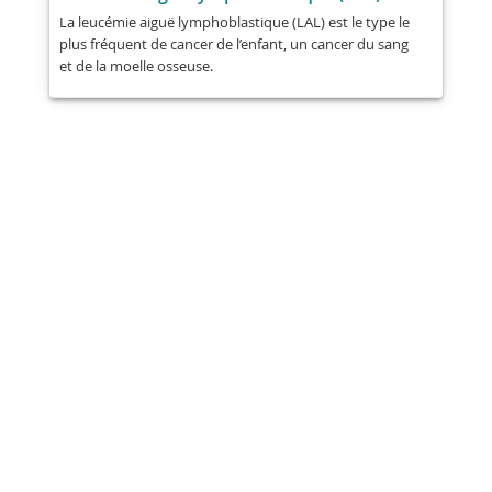
La leucémie aiguë lymphoblastique (LAL) est le type le
plus fréquent de cancer de l’enfant, un cancer du sang
et de la moelle osseuse.
Partager
Poste
Envoyer
E-mail
Imprimer
Ces informations sont d'ordre général
et ne remplacent pas les conseils