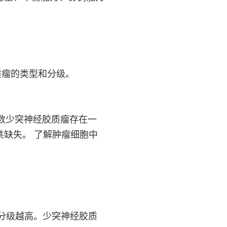
质瘤的类型和分级。
多数少突神经胶质瘤存在一
9q 共缺失。 了解肿瘤细胞中
分级越高。少突神经胶质