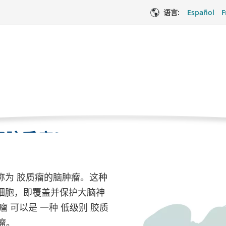
语言:
Español
F
胶质瘤
当
症
少突神经胶质瘤
前
页
面
经胶质瘤？
医疗服务
情
称为 胶质瘤的脑肿瘤。这种
细胞，即覆盖并保护大脑神
 可以是 一种 低级别 胶质
质瘤。