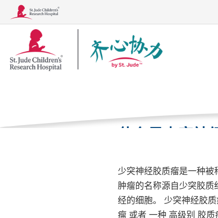
Together
少突神经
徽
标
家
病症
儿童癌
什么是少突神
病症
治疗、检查和手术
少突神经胶质瘤是一种被
肿瘤的名称源自少突胶质
经的细胞。 少突神经胶质瘤
瘤 或者 一种 高级别 胶