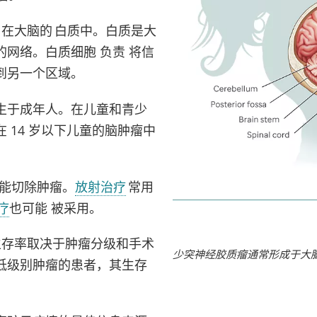
生
在大脑
的
白质中
。白质是大
网络。白质细胞 负责 将信
到另一个区域。
生于成年人。在儿童和青少
 14 岁以下儿童的脑肿瘤中
可能切除肿瘤。
放射治疗
常用
疗
也可能 被采用。
生存率取决于肿瘤分级和手术
少突神经胶质瘤通常形成于大
低级别肿瘤的患者，其生存