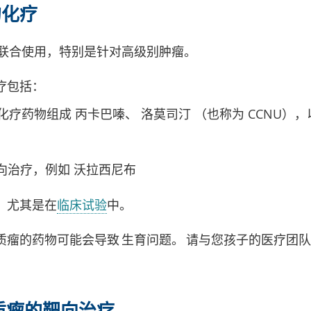
的化疗
联合使用，特别是针对高级别肿瘤。
疗包括：
下化疗药物组成 丙卡巴嗪、 洛莫司汀 （也称为 CCNU）
靶向治疗，例如 沃拉西尼布
，尤其是在
临床试验
中。
质瘤的药物可能会导致 生育问题。 请与您孩子的医疗团
质瘤的靶向治疗