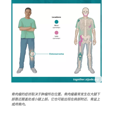
骨肉瘤的症状取决于肿瘤所在位置。骨肉瘤最常发生在大腿下
部靠近膝盖处或小腿上部。它也可能出现在肩部附近、骨盆上
或颅骨内。