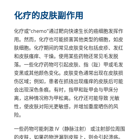
化疗的皮肤副作用
化疗或“chemo”通过靶向快速生长的癌细胞发挥作
用。然而，化疗也可能损害其他类型的细胞，如皮
肤细胞。化疗期间的常见皮肤变化包括皮疹、发红
和皮肤瘙痒、干燥。使用某些药物还常见毛发脱
落。一些化疗药物可引起皮肤、指（趾）甲或毛发
变黑或其他颜色变化。皮肤变色通常出现在皮肤损
伤区域；例如，患者在抓挠出现瘙痒的皮肤后可能
会出现深色条痕。有时，指甲和趾甲会与甲床分
离，这种情况称为甲松离。化疗还可能导致
光敏
性
，使皮肤对阳光更敏感，并增加重度晒伤的风
险。
一些药物可能刺激 IV（静脉注射） 或注射部位周围
的皮肤，如果药物泄漏到皮肤上，则会引起溃疡。