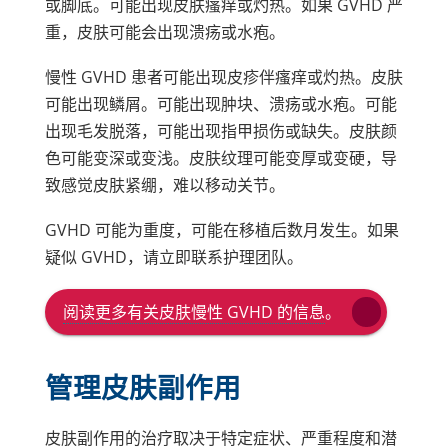
或脚底。可能出现皮肤瘙痒或灼热。如果 GVHD 严
舒尼替尼
重，皮肤可能会出现溃疡或水疱。
治疗数周或数月后可能出现手足综合征。症
慢性 GVHD 患者可能出现皮疹伴瘙痒或灼热。皮肤
状通常在停药后几周内改善。
可能出现鳞屑。可能出现肿块、溃疡或水疱。可能
出现毛发脱落，可能出现指甲损伤或缺失。皮肤颜
手足综合征患者应限制对该区域施加过多摩
色可能变深或变浅。皮肤纹理可能变厚或变硬，导
擦或压力的活动。温和护理皮肤、限制接触
致感觉皮肤紧绷，难以移动关节。
热水以及避免赤脚是很重要的。患者还应避
免涉及跑步、跳跃和抓握物体的运动和活
GVHD 可能为重度，可能在移植后数月发生。如果
动。
疑似 GVHD，请立即联系护理团队。
手足综合征的治疗包括
糖皮质激素
、护肤保
链
阅读更多有关皮肤慢性 GVHD 的信息
。
湿品以及止痛药。如果病症严重，可更改治
接
疗计划以减少剂量或暂停导致综合征的药
在
新
物。
管理皮肤副作用
窗
口
中
打
皮肤副作用的治疗取决于特定症状、严重程度和潜