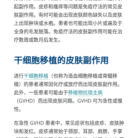
疼痛和起水疱。病症可能为轻微或重度。当
起副作用。皮疹和瘙痒等问题是免疫疗法的常见皮
手足综合征为重度时，可能非常痛苦，难以
肤副作用。有时可能会出现皮肤颜色缺失以及皮肤
行走或握住物体。
上出现肿块或水疱。患者也可能出现小片或遍及于
全身的毛发脱落。免疫疗法的皮肤副作用可能在治
某些化疗和靶向药物的手足综合征风险较
疗数周或数月后发生。
高。可能导致手足综合征的药物包括：
博来霉素
干细胞移植的皮肤副作用
氯法拉滨
进行
干细胞移植
（也称为造血细胞移植或骨髓移
阿糖胞苷
植）的患者通常因化疗或放疗而出现皮肤副作用。
多柔比星
此外，一些患者可能由于
移植物抗宿主病
氟尿嘧啶
（GVHD）而出现皮肤问题。GVHD 可为急性或慢
性。
维布妥昔单抗
帕唑帕尼
在急性 GVHD 患者中，常见症状包括皮疹、皮肤肿
块和发红。皮疹通常始于颈部、耳部、肩膀、手掌
索拉非尼