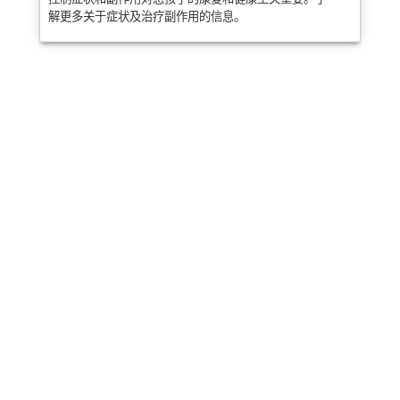
解更多关于症状及治疗副作用的信息。
分享
邮政
发送
邮件
打印
此信息是普通教育，不能替代医疗建议。医
学信息随着科学的发展而迅速变化。我们会
定期更新我们的内容。请致电您的医生或医
护团队寻求医疗建议。