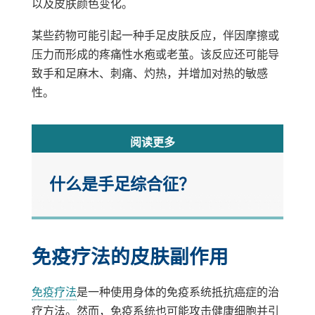
以及皮肤颜色变化。
某些药物可能引起一种手足皮肤反应，伴因摩擦或
压力而形成的疼痛性水疱或老茧。该反应还可能导
致手和足麻木、刺痛、灼热，并增加对热的敏感
性。
阅读更多
什么是手足综合征？
手足综合征（HFS），也称为掌跖红感觉异
常（PPE），是一些癌症药物治疗后出现在
免疫疗法的皮肤副作用
手掌和脚底的皮肤反应。也可能影响身体其
他部位的皮肤。
免疫疗法
是一种使用身体的免疫系统抵抗癌症的治
症状包括刺痛、麻木、发红、肿胀、脱皮、
疗方法。然而，免疫系统也可能攻击健康细胞并引