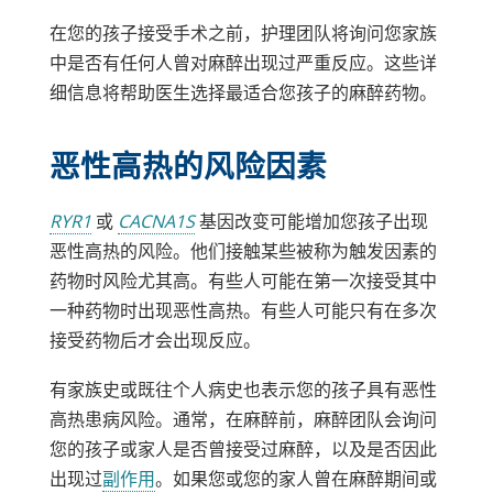
新
新
在您的孩子接受手术之前，护理团队将询问您家族
窗
窗
中是否有任何人曾对麻醉出现过严重反应。这些详
口
口
细信息将帮助医生选择最适合您孩子的麻醉药物。
中
中
打
打
恶性高热的风险因素
开
开
链
链
RYR1
或
CACNA1S
基因改变可能增加您孩子出现
接
接
恶性高热的风险。他们接触某些被称为触发因素的
在
在
药物时风险尤其高。有些人可能在第一次接受其中
新
新
一种药物时出现恶性高热。有些人可能只有在多次
窗
窗
接受药物后才会出现反应。
口
口
有家族史或既往个人病史也表示您的孩子具有恶性
中
中
高热患病风险。通常，在麻醉前，麻醉团队会询问
打
打
您的孩子或家人是否曾接受过麻醉，以及是否因此
开
开
出现过
副作用
。如果您或您的家人曾在麻醉期间或