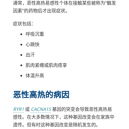
通常，恶性高热易感性个体在接触某些被称为“触发
因素”的药物后才出现症状。
症状包括：
呼吸沉重
心跳快
出汗
肌肉紧绷或肌肉痉挛
体温升高
恶性高热的病因
链
链
RYR1
或
CACNA1S
基因的突变会导致恶性高热易
接
接
感性。在大多数情况下，这种基因改变会在家族中
在
在
遗传。但有时这种基因改变是随机发生的。