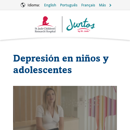
Idioma:
English
Português
Français
Más
Logotipo
de
Juntos
Depresión en niños y
adolescentes
Mira
este
video