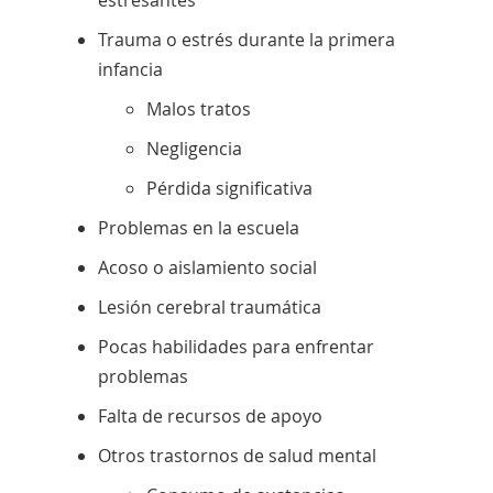
Cualquier niño o adolescente que
Trauma o estrés durante la primera
exprese pensamientos continuos de
infancia
muerte o comentarios sobre el suicidio
Malos tratos
debe ser visto por un profesional de la
salud mental.
Negligencia
Pérdida significativa
Si usted o alguien que conoce está
pensando en suicidarse, llame
Problemas en la escuela
inmediatamente al 911 o póngase en
Acoso o aislamiento social
contacto con la
Línea Nacional de
Lesión cerebral traumática
Enlace
Prevención del Suicidio
las 24 horas del
se
día en el 1-800-273-TALK (8255).
Pocas habilidades para enfrentar
abre
problemas
Infórmese sobre
Prevención del Suicidio
en
Falta de recursos de apoyo
Enlace
en el Instituto Nacional de Salud Mental
.
una
se
Otros trastornos de salud mental
nueva
5 medidas para ayudar a alguien que
abre
ventana