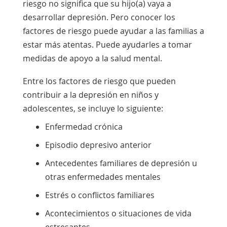
riesgo no significa que su hijo(a) vaya a
más difícil en niños y adolescentes con
desarrollar depresión. Pero conocer los
enfermedades graves. Es posible que le
factores de riesgo puede ayudar a las familias a
pidan que salga de la habitación
estar más atentas. Puede ayudarles a tomar
mientras el miembro del equipo de
medidas de apoyo a la salud mental.
atención médica le pregunta sobre el
Entre los factores de riesgo que pueden
riesgo de suicidio. Esto puede ayudar a
contribuir a la depresión en niños y
que su hijo(a) se sienta más cómodo y
adolescentes, se incluye lo siguiente:
responda con sinceridad.
Enfermedad crónica
Preguntar sobre el suicidio no aumenta
Episodio depresivo anterior
la probabilidad de un intento de
suicidio. No se trata de poner
Antecedentes familiares de depresión u
pensamientos o ideas en la cabeza de
otras enfermedades mentales
alguien. Hacer la pregunta “¿Estás
Estrés o conflictos familiares
pensando en suicidarte?” puede ayudar
Acontecimientos o situaciones de vida
a salvar una vida.
estresantes