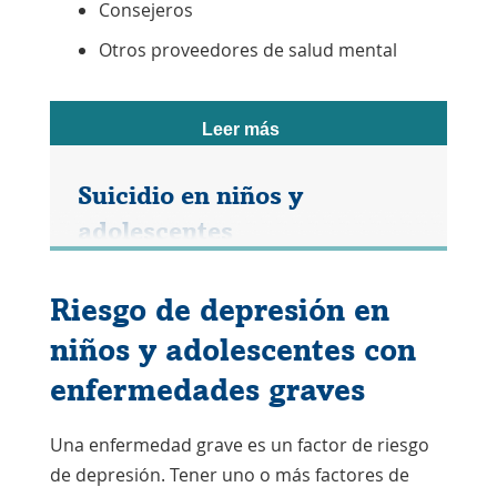
Consejeros
Otros proveedores de salud mental
Leer más
Suicidio en niños y
adolescentes
Riesgo de depresión en
El suicidio es la segunda causa de
niños y adolescentes con
muerte entre los jóvenes de 10 a
enfermedades graves
24 años. La detección del suicidio puede
ayudar a los jóvenes en riesgo a recibir
Una enfermedad grave es un factor de riesgo
atención de salud mental.
de depresión. Tener uno o más factores de
Evaluar el riesgo de suicidio puede ser