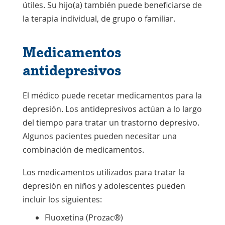
se
abre
abre
útiles. Su hijo(a) también puede beneficiarse de
abre
en
en
la terapia individual, de grupo o familiar.
en
una
una
una
nueva
nueva
Medicamentos
nueva
ventana
ventana
antidepresivos
ventana
El médico puede recetar medicamentos para la
depresión. Los antidepresivos actúan a lo largo
del tiempo para tratar un trastorno depresivo.
Algunos pacientes pueden necesitar una
combinación de medicamentos.
Los medicamentos utilizados para tratar la
depresión en niños y adolescentes pueden
incluir los siguientes:
Fluoxetina (Prozac®)