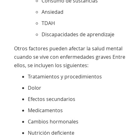
Consumo de sustancias
Enlace
sufre emocionalmente
.
en
se
Ansiedad
una
abre
nueva
TDAH
en
ventana
Discapacidades de aprendizaje
una
nueva
Otros factores pueden afectar la salud mental
ventana
cuando se vive con enfermedades graves Entre
ellos, se incluyen los siguientes:
Tratamientos y procedimientos
Dolor
Efectos secundarios
Medicamentos
Cambios hormonales
Nutrición deficiente