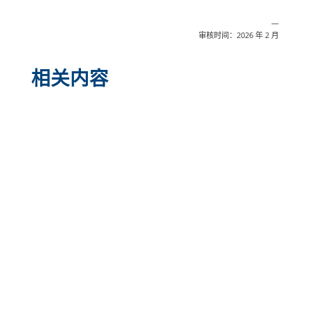
—
审核时间：2026 年 2 月
相关内容
分享
邮政
发送
邮件
打印
此信息是普通教育，不能替代医疗建议。医