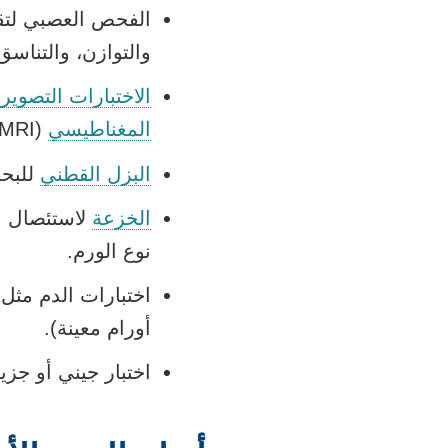
الفحص العصبي لتقي
والتوازن، والتناسق
الاختبارات التصويري
المغناطيسي
(MRI) عبارة عن اختبار التصوير الرئيسي.
البزل القطني
للبحث
الخزعة
لاستئصال ع
نوع الورم.
اختبارات الدم مثل
أورام معينة).
اختبار جيني أو جز