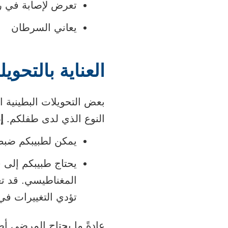
تعرض لإصابة في ر
يعاني السرطان
العناية بالتحوي
بعض التحويلات البطينية ا
النوع الذي لدى طفلكم.
إ
يمكن لطبيبكم ضبط
يحتاج طبيبكم إلى 
المغناطيسي. قد تغ
تؤدي التغييرات في
عادةً ما يحتاج المرضى أص