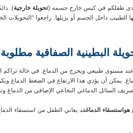
 لدى طفلكم في كيس خارج جسمه (
تحويلة خارجية
). دائ
 الطبيب داخل الجسم أو يزيلها. راجعوا "التحويلات الخ
حويلة البطينية الصفاقية مطلوبة
دةً ما يظل سائل CSF عند مستوى طبيعي ويخرج من الدماغ. في حالة ت
غ. يمكن أن يؤذي هذا الارتفاع في الضغط الدماغ ويكون 
بتصريف السائل الدماغي النخاعي الإضافي من الدماغ 
غ
هو
استسقاء الدماغ
قد يعاني الطفل من استسقاء الدماغ 