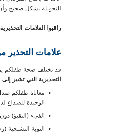
التحويلة بشكل صحيح وأن
راقبوا العلامات التحذيرية
علامات التحذير م
قد تختلف صحة طفلكم يو
التحذيرية التي تشير إلى 
معاناة طفلكم صداعً
الوحيدة للصداع لد
القيء (التقيؤ) دون 
النوبة التشنجية (ر