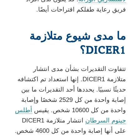
الرابط
فريق رعاية طفلكم اقتراحات أيضًا.
في
نافذة
ما مدى شيوع متلازمة
جديدة
DICER1؟
تتفاوت التقديرات بشأن مدى انتشار
متلازمة DICER1. إنها استعداد تم اكتشافه
حديثًا نسبيًا. يحددها أحد التقديرات ما بين
إصابة واحدة من كل 2529 شخصًا وإصابة
واحدة من كل 10600 شخص. يقيس
أطلس
يفتح
جينوم السرطان
انتشار متلازمة DICER1
الرابط
على أنها إصابة واحدة من كل 4600 شخص.