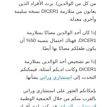
من كل من الوالدين). يرث الأفراد الذين
يعانون من متلازمة DICER1 نسخة سليمة
وأخرى معدلة.
إذا كان أحد الوالدين مصابًا بمتلازمة
DICER1، فهناك احتمال بنسبة 50% أن
يكون طفلكم مصابًا بها أيضًا.
إذا تم تشخيص أحد الوالدين بمتلازمة
DICER1 وكانت لديكم أسئلة، فيمكنكم
التحدث إلى
استشاري وراثي
بشأنها.
بإمكانكم العثور على استشاري وراثي
بالقرب منكم من خلال الجمعية الوطنية
يفتح
لاستشاريي الوراثة
. قد يكون لدى أفراد