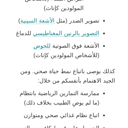
المولودين كإناث)
يفتح
تصوير الصدر (مثل
الأشعة السينية
)
الرابط
يفتح
التصوير بالرنين المغناطيسي
للدماغ
في
الرابط
يفتح
الأشعة فوق الصوتية
للحوض
نافذة
في
الرابط
(للأشخاص المولودين كإناث)
جديدة
نافذة
في
جديدة
كذلك يوصى باتباع نمط حياة صحي. ومن
نافذة
الجيد الاهتمام بأنفسكم من خلال:
جديدة
ممارسة التمارين الرياضية بانتظام
(ما لم يوصِ الطبيب بخلاف ذلك)
اتباع نظام غذائي صحي ومتوازن
الحصول على قسط كافٍ من النوم