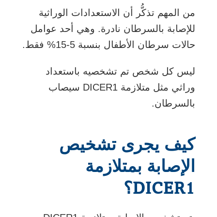
في
من المهم تذكُّر أن الاستعدادات الوراثية
نافذة
للإصابة بالسرطان نادرة. وهي أحد عوامل
جديدة
حالات سرطان الأطفال بنسبة 5-15% فقط.
ليس كل شخص تم تشخصيه باستعداد
وراثي مثل متلازمة DICER1 سيصاب
بالسرطان.
كيف يجرى تشخيص
الإصابة بمتلازمة
DICER1؟