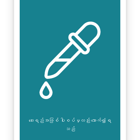
ဆေးရည်အဖြစ် ပါးစပ်မှလည်း သောက်၍ရ
သည်