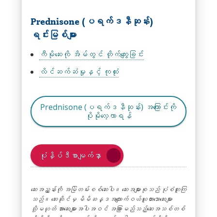
Prednisone (ပရက်ဒနီဆုန်း)
ရင်းမြစ်များ
Link
ကီမိုဆေးကို အိမ်တွင် တိုက်ကျွေးခြင်း
အသစ်
Link
လိင်ဆက်ဆံမှုနှင့် ကုထုံး
တစ်
အသစ်
ခု
တစ်
Link
ကို
Prednisone (ပရက်ဒနီဆုန်း) အကြောင်းကို
ခု
အသစ်
ပိုမိုလေ့လာရန်
0
ကို
တစ်
င်း
0
ခု
ဒိုး
င်း
ကို
ပုံနှိပ်ဒီစာမျက်နှာ
တွင်
ဒိုး
0
ဖွင့်သည်
တွင်
င်း
ဖွင့်သည်
ဆေးအညွှန်းကို အမြဲတမ်းစစ်ဆေးပါ။ ဆေးအများစုသည် ပုံစံတူကြ
ဒိုး
သည်။ ဆေးဆိုင်မှ မိမိဆန္ဒအလျောက်ဝယ်ယူထားသောဆေးများ
တွင်
သို့မဟုတ် အားဆေးများအပါအဝင် အခြားမည်သည့်ဆေးအသစ်တစ်