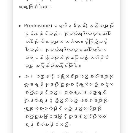
ဆွေးနွေးဖြစ်ပါစေ။
Prednisone (ပရက်ဒနီဆုန်း) သည် အဖျားကို
ငုပ်စေနိုင်သည်။ ကူးစက်ရောဂါလက္ခဏာပေါ်
မပေါ်ကို မိသားစုများက သတိထားစောင့်ကြည့်သင့်
ပါသည်။ ကူးစက်ရောဂါလက္ခဏာပေါ်လာပါက
ဆရာဝန် သို့မဟုတ် သူနာပြုထံသို့ တတ်နိုင်
သမျှ အမြန်ဆုံးအကြောင်းကြားပါ။
ဆား၊ သကြားနှင့် ပရိုတင်းများသည့် ဓာတ်စာများကို
လျှော့စားရန် လူနာကို ပြုစုစောင့်ရှောက်သည့် အဖွဲ့က
အကြံပေးနိုင်သည်။ အာဟာရဗေဒပညာရှင်
ကျန်းမာရေးနှင့် ညီညွတ်မည့် အစားအစာများကို
ရွေးချယ်စားသောက်နိုင်မည့် နည်းလမ်းများကို
အကြံပြုပေးခြင်းအားဖြင့် လူနာခံတွင်းလိုက်စေ
ရန် စီမံပေးနိုင်သည်။