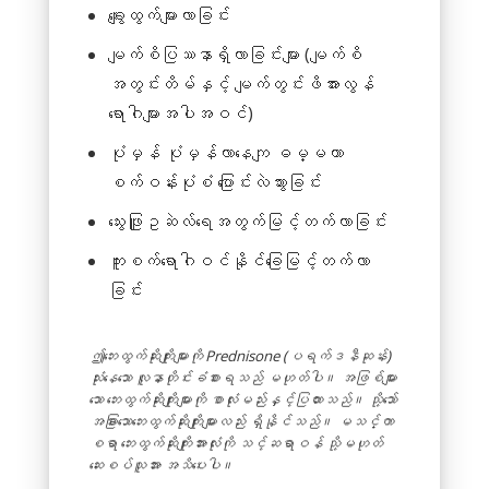
ချွေးထွက်များလာခြင်း
မျက်စိပြဿနာရှိလာခြင်းများ (မျက်စိ
အတွင်းတိမ်နှင့် မျက်တွင်းဖိအားလွန်
ရောဂါများအပါအဝင်)
ပုံမှန် ပုံမှန်လာနေကျ ဓမ္မတာ
စက်ဝန်းပုံစံ ပြောင်းလဲသွားခြင်း
သွေးဖြူဥဆဲလ်ရေအတွက်မြင့်တက်လာခြင်း
ကူးစက်ရောဂါဝင်နိုင်ခြေမြင့်တက်လာ
ခြင်း
ဤဘေးထွက်ဆိုးကျိုးများကို Prednisone (ပရက်ဒနီဆုန်း)
သုံးနေသော လူနာတိုင်းခံစားရသည် မဟုတ်ပါ။ အဖြစ်များ
သော ဘေးထွက်ဆိုးကျိုးများကို စာလုံးမည်းနှင့်ပြထားသည်။ သို့သော်
အခြားသောဘေးထွက်ဆိုးကျိုးများလည်း ရှိနိုင်သည်။ မသင်္ကာ
စရာ ဘေးထွက်ဆိုးကျိုးအားလုံးကို သင့်ဆရာဝန် သို့မဟုတ်
ဆေးစပ်သူအား အသိပေးပါ။