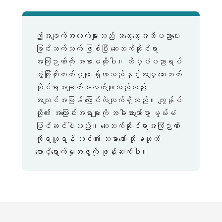
ဤအချက်အလက်များသည် အထွေထွေအသိပညာပေး
ခြင်းသက်သက် ဖြစ်ပြီး ဆေးဘက်ဆိုင်ရာ
အကြံဉာဏ်ကို အစားမထိုးပါ။ သိပ္ပံပညာရပ်
ဖွံ့ဖြိုးတိုးတက်မှုများ ရှိလာသည်နှင့်အမျှ ဆေးဘက်
ဆိုင်ရာအချက်အလက်များသည်လည်း
အလျင်အမြန် ပြောင်းလဲလျက်ရှိသည်။ ကျွန်ုပ်
တို့၏ အကြောင်းအရာများကို အခါအားလျော်စွာ မွမ်းမံ
ပြင်ဆင်ပါသည်။ ဆေးဘက်ဆိုင်ရာအကြံဉာဏ်
ကိုရယူရန် သင်၏ သမားတော် သို့မဟုတ်
စောင့်ရှောက်မှုအဖွဲ့ကို ဖုန်းဆက်ပါ။