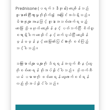
Prednisone (ပရက်ဒနီဆုန်း) ဆေးချိန်သည်
လူနာ၏ကြီးထွားမှုကိုလိုက်၍ အပြောင်းအလဲရှိသည်။
မိသားစုများအနေဖြင့် လူနာအသစ်သောက်ရမည့်
ဆေးပြား သို့မဟုတ် ဆေးချိန်နှင့် ပတ်သက်ပြီး စိတ်ပူ
စရာရှိပါက ဆေးဆိုင်နှင့်ဆက်သွယ်ပြီး ဆေးချိန်
မှန်မမှန်နှင့် ဆေးပြား၏ပြင်းအားကို စစ်ကြည့်
သင့်ပါသည်။
သကြားဓာတ်များမများကို သိရရန်အတွက် ဆီးနှင့်သွေး
ကိုစစ်ဆေးရန် လိုအပ်နိုင်ပါသည်။
ပိုတက်ဆီ
ယမ်
ပမာဏကို စစ်ဆေးရန် သွေးဖောက်စစ်ရန်
လည်း လိုအပ်နိုင်ပါသည်။