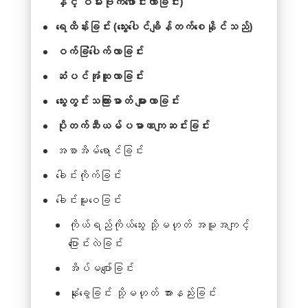
နှင့် ဝမ်းဗိုက်ဖောင်းလာခြင်း)
ရေထိန်းခြင်း (သွေးပေါင်ချိန်တက်စေနိုင်သည်)
ဝက်ခြံပေါက်လာခြင်း
ဆံပင်အုံထူလာခြင်း
သွေးတွင်းသကြားဓာတ် များလာခြင်း
ပိုတက်ဆီယမ်ပမာဏကျဆင်းခြင်း
အစာအိမ်ရောင်ခြင်း
ခေါင်းကိုက်ခြင်း
ခေါင်းမူးဝေခြင်း
ကိုယ်ရည်ကိုယ်သွေး သို့မဟုတ် အမူအကျင့်
ပြောင်းလဲခြင်း
အိပ်မပျော်ခြင်း
နုံးခွေခြင်း သို့မဟုတ် အားနည်းခြင်း