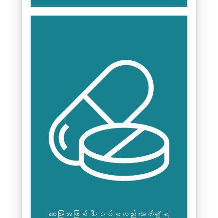
ဆေးပြားအဖြစ် ပါးစပ်မှလည်း သောက်၍ရ