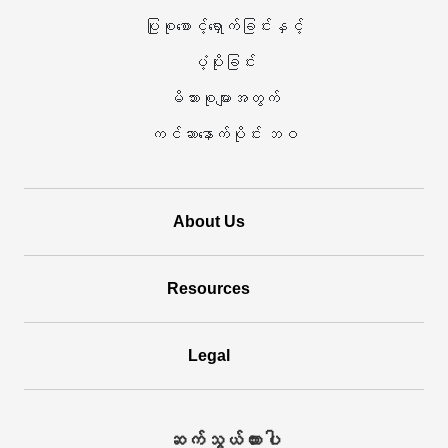
ပြုစုစောင့်ရှောက်ခြင်းနှင့်
လုပ်ဆောင်
ပံ့ပိုးခြင်း
ပါသည်
မိသားစုများအတွက်
ကင်ဆာနောက်ပိုင်း ဘဝ
About Us
Resources
Legal
ဆက်သွယ်ထားပါ