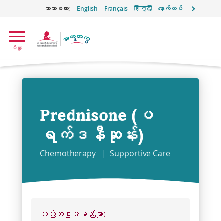
ဘာသာစကား:
English
Français
हिन्दी
နောက်ထပ်
အတူတကွ
မီနူ
အမှတ်
တံဆိပ်
Prednisone (ပ
ရက်ဒနီဆုန်း)
Chemotherapy
Supportive Care
သည်အခြားအမည်များ: