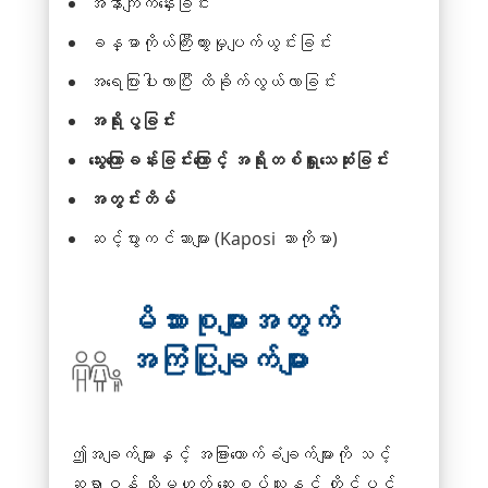
အနာကျက်နှေးခြင်း
ခန္ဓာကိုယ်ကြီးထွားမှုပျက်ယွင်းခြင်း
အရေပြားပါးလာပြီး ထိခိုက်လွယ်လာခြင်း
အရိုးပွခြင်း
သွေးကြောခန်းခြင်းကြောင့် အရိုးတစ်ရှူးသေဆုံးခြင်း
အတွင်းတိမ်
ဆင့်ပွားကင်ဆာများ (Kaposi ဆာကိုမာ)
မိသားစုများအတွက်
အကြံပြုချက်များ
ဤအချက်များနှင့် အခြားထောက်ခံချက်များကို သင့်
ဆရာဝန် သို့မဟုတ် ဆေးစပ်သူနှင့် တိုင်ပင်