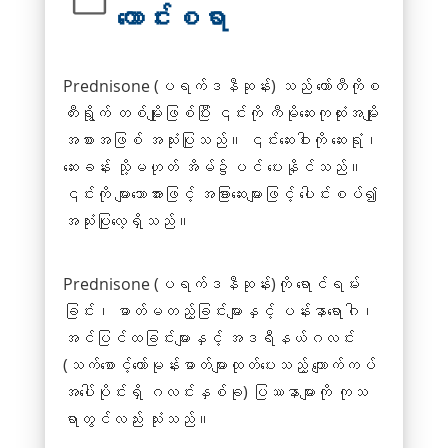
ကောင်းစရာ
Prednisone (ပရက်ဒနီဆုန်း) သည်
ကော်တီကိုစ
တီးရွိုက်
တစ်မျိုးဖြစ်ပြီး ၎င်းကို
ကီမိုဆေးကုထုံး
အမျိုး
အစားအဖြစ် အသုံးပြုသည်။ ၎င်းဆေးဝါးကို ဆေးရုံ၊
ဆေးခန်း သို့မဟုတ် အိမ်၌ပင် ပေးနိုင်သည်။
၎င်းကို များသောအားဖြင့် အခြားဆေးများဖြင့် ပေါင်းစပ်၍
အသုံးပြုလေ့ရှိသည်။
Prednisone (ပရက်ဒနီဆုန်း)ကို ရောင်ရမ်း
ခြင်း၊ ဓာတ်မတည့်ခြင်းများနှင့် ပန်းနာရောဂါ၊
အင်ပြင်ထခြင်းများနှင့်
အဒရီနယ်ဂလင်း
(သက်စောင့်ဟော်မုန်းဓာတ်များထုတ်ပေးသည့် ကျောက်ကပ်
အပေါ်ပိုင်းရှိ ဂလင်းနှစ်ခု)
ပြဿနာများကို ကုသ
ရာတွင်လည်း သုံးသည်။