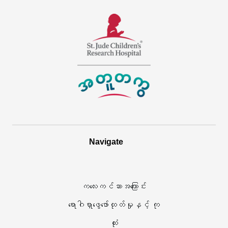
အတူတကွ
Link
ကို
အသစ်
စိ
တစ်
န့်
ခု
ဂျူ့
ကို
ဒ်
0
ကလေး
င်း
Navigate
များ
ဒိုး
ဆိုင်ရာ
တွင်
ကလေးကင်ဆာအကြောင်း
သုတေသန
ဖွင့်သည်
ရောဂါရှာဖွေဖော်ထုတ်မှုနှင့် ကု
ဆေးရုံ
ထုံး
က