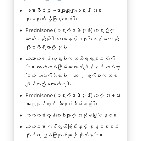
အစာအိမ်ပြဿနာများလျော့ကျစေရန် အစာ
သို့မဟုတ် နို့ဖြင့်သောက်ပါ။
Prednisone (ပရက်ဒနီဆုန်း) ဆေးရည်ကို
သောက်မည်ဆိုပါက ဆေးနှင့်အတူပါသည့် ဆေးရည်
တိုင်းကိရိယာကို သုံးပါ။
ဆေးသောက်ရန် မေ့သွားပါက သတိရရချင်း တိုက်
ပါ။ နောက်တစ်ကြိမ် ဆေးသောက်ချိန်နှင့် ကပ်သွား
ပါက မသောက်ဘဲထားပါ။ ဆေး ၂ ခွက်စာကို တစ်
ချိန်တည်းမသောက်ရပါ။
Prednisone (ပရက်ဒနီဆုန်း) ဆေးကို အခန်း
အပူချိန်တွင် သိုလှောင်သိမ်းဆည်းပါ
သက်တမ်းလွန်ဆေးဝါးများကို အသုံးမပြုပါနှင့်။
ဘေးကင်းစွာ ကိုင်တွယ်ခြင်းနှင့် စွန့်ပစ်ခြင်း
ဆိုင်ရာ ညွှန်ကြားချက်များကို လိုက်နာပါ။