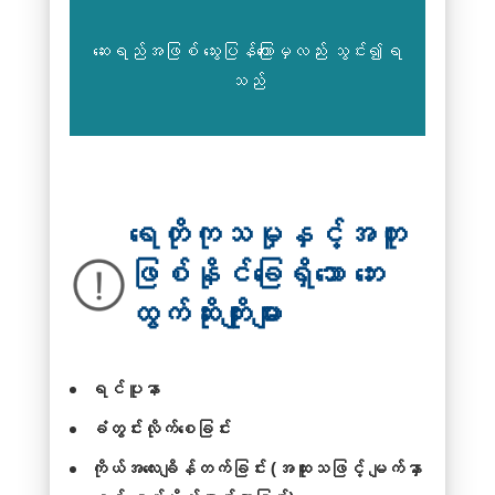
ဆေးရည်အဖြစ် သွေးပြန်ကြောမှလည်း သွင်း၍ရ
သည်
ရေတိုကုသမှုနှင့်အတူ
ဖြစ်နိုင်ခြေရှိသော ဘေး
ထွက်ဆိုးကျိုးများ
ရင်ပူနာ
ခံတွင်းလိုက်စေခြင်း
ကိုယ်အလေးချိန်တက်ခြင်း (အထူးသဖြင့် မျက်နှာ