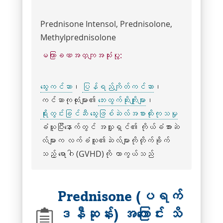
Prednisone Intensol,
Prednisolone,
Methylprednisolone
မကြာခဏအတှကျအသုံးပွု:
သွေးကင်ဆာ
၊
ပြန်ရည်ကျိတ်ကင်ဆာ
၊
ကင်ဆာကုထုံးများ၏
ဘေးထွက်ဆိုးကျိုးများ
၊
ရိုးတွင်းခြင်ဆီ သွေးဖြစ်ဆဲလ်အစားထိုးကုသမှု
ခံယူပြီးနောက်တွင် အလှူရှင်၏ ကိုယ်ခံအားဆဲ
လ်များက လက်ခံသူ၏ဆဲလ်များကိုတိုက်ခိုက်
သည့် ရောဂါ (GVHD)ကို ကာကွယ်သည်
Prednisone (ပရက်
ဒနီဆုန်း) အကြောင်း သိ