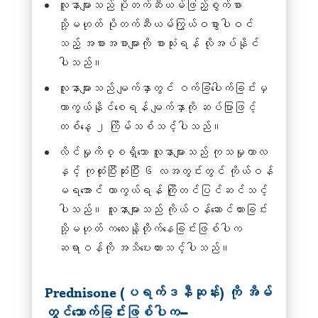
လူနာများသည် ပိုတက်ဆီယမ်ဖြည့်စွက်စာ
သို့မဟုတ် ပိုတက်ဆီယမ်ကြွယ်ဝစွာပါဝင်
သည့် အစားအစာများကို စားသုံးရန် လိုအပ်နိုင်
ပါသည်။
လူနာများသည် မျက်နှာတွင် ဝက်ခြံပေါက်ခြင်းမှ
ကာကွယ်နိုင်စေရန် မျက်နှာကို ဆပ်ပြာဖြင့်
တစ်နေ့ ၂ ကြိမ်သစ်သင့်ပါသည်။
လိင်မှုကိစ္စရှိသော လူနာများသည် ကုသမှုကာလ
နှင့် ကုထုံးပြီးဆုံးပြီး ၆ လအတွင်းတွင် ကိုယ်ဝန်
မရအောင် ကာကွယ်ရန် ကြိုတင်ပြင်ဆင်သင့်
ပါသည်။ လူနာများသည် ကိုယ်ဝန်ဆောင်ထားခြင်း
သို့မဟုတ် ကလေးနို့တိုက်နေခြင်းဖြစ်ပါက
ဆရာဝန်ကို အသိပေးထားသင့်ပါသည်။
Prednisone (ပရက်ဒနီဆုန်း) ကို အိမ်
တွင်သောက်ခြင်းဖြစ်ပါက−