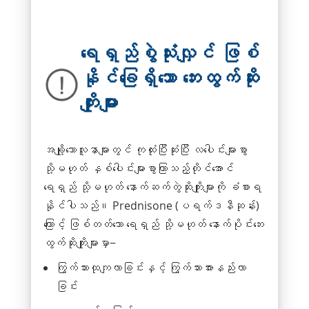
ရေရှည်စွဲသုံးလျှင် ဖြစ်
နိုင်ခြေရှိသော ဘေးထွက်ဆိုး
ကျိုးများ
အချို့သောလူနာများတွင် ကုထုံးပြီးဆုံးပြီး လပေါင်းများစွာ
သို့မဟုတ် နှစ်ပေါင်းများစွာကြာသည့်တိုင်အောင်
ရေရှည် သို့မဟုတ် နောက်ဆက်တွဲဆိုးကျိုးများကို ခံစားရ
နိုင်ပါသည်။ Prednisone (ပရက်ဒနီဆုန်း)
ကြောင့် ဖြစ်တတ်သော ရေရှည် သို့မဟုတ် နောက်ပိုင်းဘေး
ထွက်ဆိုးကျိုးများမှာ−
ကြွက်သားထုကျလာခြင်းနှင့် ကြွက်သားအားနည်းလာ
ခြင်း