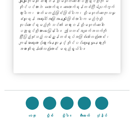
မျိုးမျိုးကိုမဆို ဆရာဝန် သို့မဟုတ် ဆေးဝါးပညာရှင်တို့ကို မ
ဖွင့်သည
တိုင်ပင်ထားဘဲ မသောက်ရ။ ဆေးသောက်ရန်တစ်ကြိမ်ပျက်ကွက်
သွားပါက၊ ဓာတ်မတည့်ခြင်းဖြစ်ပါက၊ သို့မဟုတ် ဆေးကုသမှု
ခံယူရန် အရေးပေါ်အခြေအနေမျိုးဖြစ်လာပါက မည်ကဲ့သို့
လုပ်ဆောင်ရမည်ကို သင်၏ ဆရာဝန် သို့မဟုတ် ဆေးဝါး
ပညာရှင်တို့အား မေးမြန်းပါ။ ဤသတင်းအချက်အလက်ကို
ပြီးပြည့်စုံသည့် လမ်းညွှန်တစ်ရပ်အဖြစ်သော်လည်းကောင်း၊
ကျန်းမာရေးစောင့်ရှောက်နေသူနှင့် တိုင်ပင်ဆွေးနွေးမှုနေရာကို
အစားထိုးရန်သော်လည်းကောင်း မရည်ရွယ်ပါ။
ဝေစု
ပို့စ်
ပို့ပါ။
အီးမေးလ်
ပုံနှိပ်