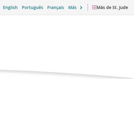
English
Português
Français
Más
Más de St. Jude
Página
alán
actual
 emocional y vida diaria
Videos y recursos