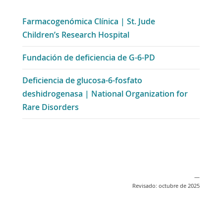
Farmacogenómica Clínica | St. Jude
Enlace
Children’s Research Hospital
se
Enlace
Fundación de deficiencia de G-6-PD
abre
se
en
Deficiencia de glucosa-6-fosfato
abre
una
deshidrogenasa | National Organization for
en
nueva
Enlace
Rare Disorders
una
ventana
se
nueva
abre
ventana
en
una
nueva
—
ventana
Revisado: octubre de 2025