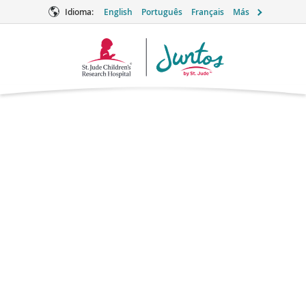
Idioma:
English
Português
Français
Más
Logotipo
de
Juntos
Rasburicasa
Cuidados de apoyo
Marcas: