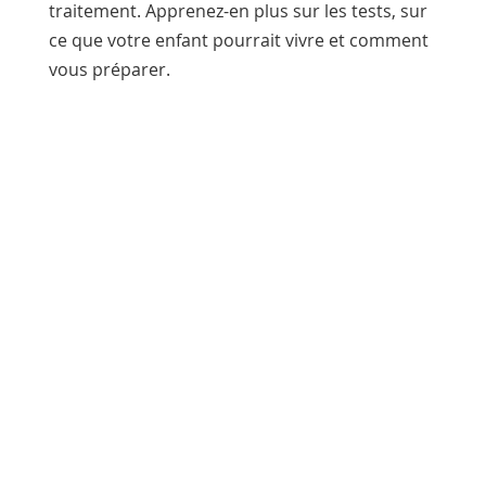
traitement. Apprenez-en plus sur les tests, sur
ce que votre enfant pourrait vivre et comment
vous préparer.
Partager
Poste
Envoyer
E-mail
Imprimer
Ces informations sont d'ordre général
et ne remplacent pas les conseils