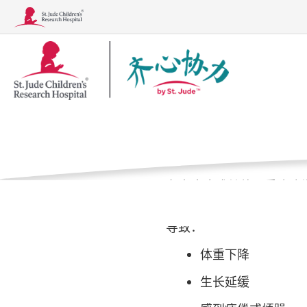
Together
营养和副
徽
标
家
医疗护理
临
在患癌症或其他严重疾病
病症
治疗、检查和手术
康饮食并达到营养目标。
导致：
体重下降
生长延缓