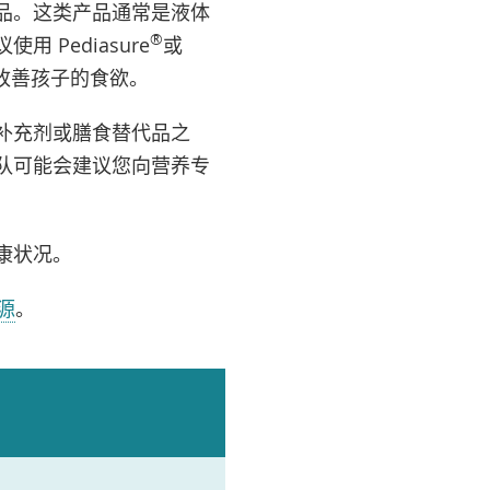
品。这类产品通常是液体
®
Pediasure
或
改善孩子的食欲。
补充剂或膳食替代品之
队可能会建议您向营养专
康状况。
源
。