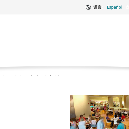
语言:
Español
F
作用
当
床营养
营养和副作用
前
页
面
期间，许多儿童难以保持健
医疗服务
情
饮食和营养方面的问题可能