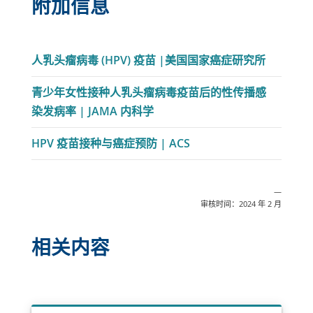
附加信息
链
人乳头瘤病毒 (HPV) 疫苗 |美国国家癌症研究所
接
青少年女性接种人乳头瘤病毒疫苗后的性传播感
在
链
染发病率 | JAMA 内科学
新
接
窗
链
HPV 疫苗接种与癌症预防 | ACS
在
口
接
新
中
在
窗
打
—
新
口
审核时间：2024 年 2 月
开
窗
中
口
打
相关内容
中
开
打
开