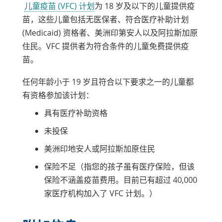
链
儿童疫苗 (VFC) 计划
为 18 岁及以下的儿童提供疫
接
苗，这些儿童包括无医保者、符合医疗补助计划
在
(Medicaid) 资格者、美洲印第安人以及阿拉斯加原
新
住民。VFC 提供者为符合条件的儿童免费提供疫
窗
苗。
口
任何年龄小于 19 岁且符合以下要求之一的儿童都
中
有资格参加该计划：
打
开
具有医疗补助资格
未投保
美洲印地安人或阿拉斯加原住民
保险不足（指您的孩子虽有医疗保险，但该
保险不涵盖疫苗费用。目前已有超过 40,000
家医疗机构加入了 VFC 计划。）