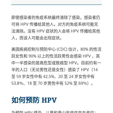
HPV 有两种类型：
高危型 HPV：这些类型可能
即使感染者的免疫系统最终清除了感染，感染者仍
致癌。HPV 16 型和 18 型导
可将 HPV 传播给其他人。对方的免疫系统可能无
致一半以上的宫颈癌、肛门
法清除。没有 HPV 症状的人会将 HPV 传播给其他
癌、口腔癌、喉癌和阴道
人，而该人可能会出现症状。
癌。HPV 31、33、45、52
和 58 型导致女性癌症增加
美国疾病控制与预防中心 (CDC) 估计，80% 的性活
14%，男性癌症增加 4%。
跃女性和 90% 以上的性活跃男性会感染 HPV ，其
HPV 疫苗涵盖以上所有类
中一半感染的是高危型或致癌型 HPV。目前约有一
型。
半的人口（无论男性还是女性）感染了 HPV（14
至 59 岁女性中有 42.5%、20 至 24 岁女性中有
低危型 HPV：这些类型不会致癌。它
53.8％、18 至 70 岁男性中有 52% 至 69％）。
们会导致在生殖器、肛门、唇、口
腔、舌和喉咙部位出现皮肤疣。HPV
如何预防 HPV
6 型和 11 型引起 90% 的生殖器疣病
例和大多数复发性呼吸道乳头状瘤病
（气道疣）。HPV 疫苗也涵盖了这两
为预防 HPV 感染，儿童和青少年癌症幸存者应：