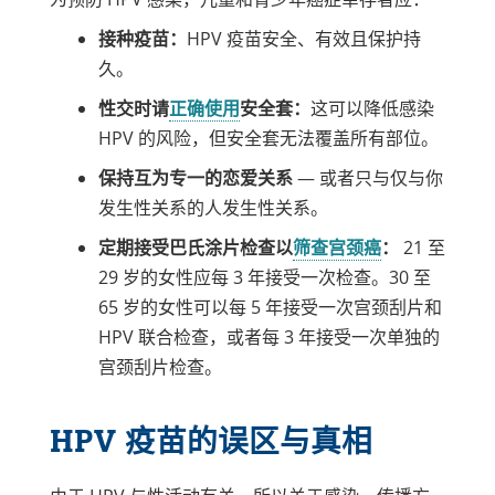
种类型。
接种疫苗：
HPV 疫苗安全、有效且保护持
久。
链
性交时请
正确使用
安全套：
这可以降低感染
接
HPV 的风险，但安全套无法覆盖所有部位。
在
保持互为专一的恋爱关系
— 或者只与仅与你
新
发生性关系的人发生性关系。
窗
链
定期接受巴氏涂片检查以
筛查宫颈癌
：
21 至
口
接
29 岁的女性应每 3 年接受一次检查。30 至
中
在
65 岁的女性可以每 5 年接受一次宫颈刮片和
打
新
HPV 联合检查，或者每 3 年接受一次单独的
开
窗
宫颈刮片检查。
口
中
HPV 疫苗的误区与真相
打
开