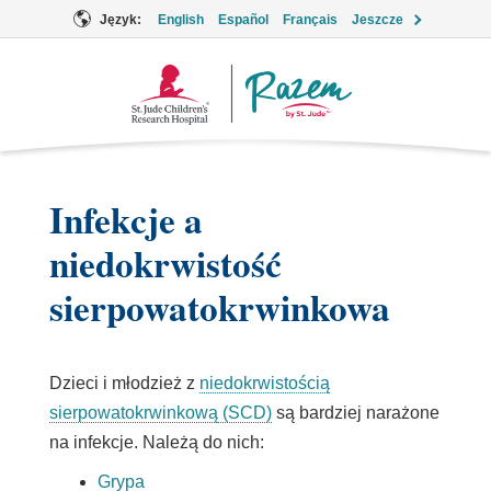
Język:
English
Español
Français
Jeszcze
Logo
Together
Infekcje a
niedokrwistość
sierpowatokrwinkowa
Dzieci i młodzież z
niedokrwistością
sierpowatokrwinkową (SCD)
są bardziej narażone
na infekcje. Należą do nich:
Grypa