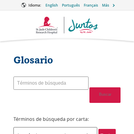
Idioma:
English
Português
Français
Más
Logotipo
de
Juntos
Glosario
Cuando
los
resultados
Buscar
de
autocompletos
están
disponibles,
Términos de búsqueda por carta:
use
las