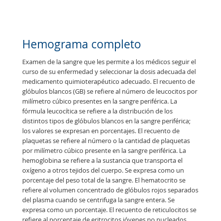
Hemograma completo
E
x
a
m
e
n
d
e
l
a
s
a
n
g
r
e
q
u
e
l
e
s
p
e
r
m
i
t
e
a
l
o
s
m
é
d
i
c
o
s
s
e
g
u
i
r
e
l
c
u
r
s
o
d
e
s
u
e
n
f
e
r
m
e
d
a
d
y
s
e
l
e
c
c
i
o
n
a
r
l
a
d
o
s
i
s
a
d
e
c
u
a
d
a
d
e
l
m
e
d
i
c
a
m
e
n
t
o
q
u
i
m
i
o
t
e
r
a
p
é
u
t
i
c
o
a
d
e
c
u
a
d
o
.
E
l
r
e
c
u
e
n
t
o
d
e
g
l
ó
b
u
l
o
s
b
l
a
n
c
o
s
(
G
B
)
s
e
r
e
f
e
r
e
a
l
n
ú
m
e
r
o
d
e
l
e
u
c
o
c
i
t
o
s
p
o
r
m
i
l
í
m
e
t
r
o
c
ú
b
i
c
o
p
r
e
s
e
n
t
e
s
e
n
l
a
s
a
n
g
r
e
p
e
r
i
f
é
r
i
c
a
.
L
a
f
ó
r
m
u
l
a
l
e
u
c
o
c
í
t
i
c
a
s
e
r
e
f
e
r
e
a
l
a
d
i
s
t
r
i
b
u
c
i
ó
n
d
e
l
o
s
d
i
s
t
i
n
t
o
s
t
i
p
o
s
d
e
g
l
ó
b
u
l
o
s
b
l
a
n
c
o
s
e
n
l
a
s
a
n
g
r
e
p
e
r
i
f
é
r
i
c
a
;
l
o
s
v
a
l
o
r
e
s
s
e
e
x
p
r
e
s
a
n
e
n
p
o
r
c
e
n
t
a
j
e
s
.
E
l
r
e
c
u
e
n
t
o
d
e
p
l
a
q
u
e
t
a
s
s
e
r
e
f
e
r
e
a
l
n
ú
m
e
r
o
o
l
a
c
a
n
t
i
d
a
d
d
e
p
l
a
q
u
e
t
a
s
p
o
r
m
i
l
í
m
e
t
r
o
c
ú
b
i
c
o
p
r
e
s
e
n
t
e
e
n
l
a
s
a
n
g
r
e
p
e
r
i
f
é
r
i
c
a
.
L
a
h
e
m
o
g
l
o
b
i
n
a
s
e
r
e
f
e
r
e
a
l
a
s
u
s
t
a
n
c
i
a
q
u
e
t
r
a
n
s
p
o
r
t
a
e
l
o
x
í
g
e
n
o
a
o
t
r
o
s
t
e
j
i
d
o
s
d
e
l
c
u
e
r
p
o
.
S
e
e
x
p
r
e
s
a
c
o
m
o
u
n
p
o
r
c
e
n
t
a
j
e
d
e
l
p
e
s
o
t
o
t
a
l
d
e
l
a
s
a
n
g
r
e
.
E
l
h
e
m
a
t
o
c
r
i
t
o
s
e
r
e
f
e
r
e
a
l
v
o
l
u
m
e
n
c
o
n
c
e
n
t
r
a
d
o
d
e
g
l
ó
b
u
l
o
s
r
o
j
o
s
s
e
p
a
r
a
d
o
s
d
e
l
p
l
a
s
m
a
c
u
a
n
d
o
s
e
c
e
n
t
r
i
f
u
g
a
l
a
s
a
n
g
r
e
e
n
t
e
r
a
.
S
e
e
x
p
r
e
s
a
c
o
m
o
u
n
p
o
r
c
e
n
t
a
j
e
.
E
l
r
e
c
u
e
n
t
o
d
e
r
e
t
i
c
u
l
o
c
i
t
o
s
s
e
r
e
f
e
r
e
a
l
p
o
r
c
e
n
t
a
j
e
d
e
e
r
i
t
r
o
c
i
t
o
s
j
ó
v
e
n
e
s
n
o
n
u
c
l
e
a
d
o
s