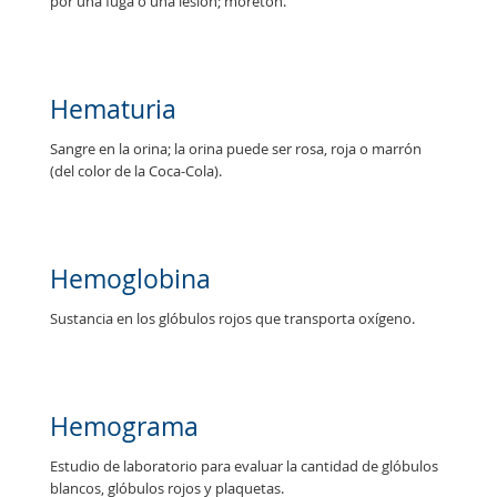
p
o
r
u
n
a
f
u
g
a
o
u
n
a
l
e
s
i
ó
n
;
m
o
r
e
t
ó
n
.
Hematuria
S
a
n
g
r
e
e
n
l
a
o
r
i
n
a
;
l
a
o
r
i
n
a
p
u
e
d
e
s
e
r
r
o
s
a
,
r
o
j
a
o
m
a
r
r
ó
n
(
d
e
l
c
o
l
o
r
d
e
l
a
C
o
c
a
-
C
o
l
a
)
.
Hemoglobina
S
u
s
t
a
n
c
i
a
e
n
l
o
s
g
l
ó
b
u
l
o
s
r
o
j
o
s
q
u
e
t
r
a
n
s
p
o
r
t
a
o
x
í
g
e
n
o
.
Hemograma
E
s
t
u
d
i
o
d
e
l
a
b
o
r
a
t
o
r
i
o
p
a
r
a
e
v
a
l
u
a
r
l
a
c
a
n
t
i
d
a
d
d
e
g
l
ó
b
u
l
o
s
b
l
a
n
c
o
s
,
g
l
ó
b
u
l
o
s
r
o
j
o
s
y
p
l
a
q
u
e
t
a
s
.