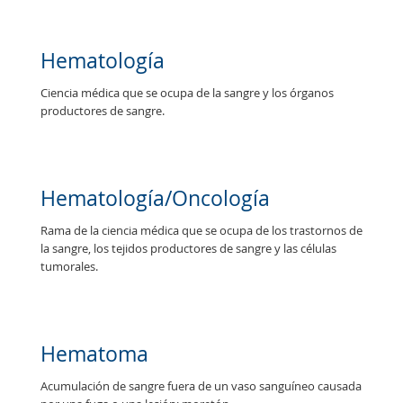
Hematología
C
i
e
n
c
i
a
m
é
d
i
c
a
q
u
e
s
e
o
c
u
p
a
d
e
l
a
s
a
n
g
r
e
y
l
o
s
ó
r
g
a
n
o
s
p
r
o
d
u
c
t
o
r
e
s
d
e
s
a
n
g
r
e
.
Hematología/Oncología
R
a
m
a
d
e
l
a
c
i
e
n
c
i
a
m
é
d
i
c
a
q
u
e
s
e
o
c
u
p
a
d
e
l
o
s
t
r
a
s
t
o
r
n
o
s
d
e
l
a
s
a
n
g
r
e
,
l
o
s
t
e
j
i
d
o
s
p
r
o
d
u
c
t
o
r
e
s
d
e
s
a
n
g
r
e
y
l
a
s
c
é
l
u
l
a
s
t
u
m
o
r
a
l
e
s
.
Hematoma
A
c
u
m
u
l
a
c
i
ó
n
d
e
s
a
n
g
r
e
f
u
e
r
a
d
e
u
n
v
a
s
o
s
a
n
g
u
í
n
e
o
c
a
u
s
a
d
a