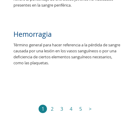
p
r
e
s
e
n
t
e
s
e
n
l
a
s
a
n
g
r
e
p
e
r
i
f
é
r
i
c
a
.
Hemorragia
T
é
r
m
i
n
o
g
e
n
e
r
a
l
p
a
r
a
h
a
c
e
r
r
e
f
e
r
e
n
c
i
a
a
l
a
p
é
r
d
i
d
a
d
e
s
a
n
g
r
e
c
a
u
s
a
d
a
p
o
r
u
n
a
l
e
s
i
ó
n
e
n
l
o
s
v
a
s
o
s
s
a
n
g
u
í
n
e
o
s
o
p
o
r
u
n
a
d
e
f
c
i
e
n
c
i
a
d
e
c
i
e
r
t
o
s
e
l
e
m
e
n
t
o
s
s
a
n
g
u
í
n
e
o
s
n
e
c
e
s
a
r
i
o
s
,
c
o
m
o
l
a
s
p
l
a
q
u
e
t
a
s
.
1
2
3
4
5
>