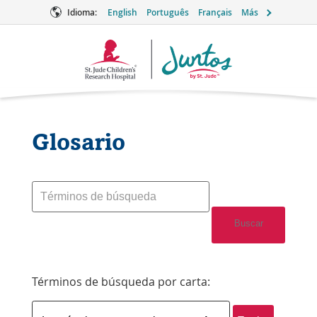
Idioma:
English
Português
Français
Más
Logotipo
de
Juntos
Glosario
Cuando
los
resultados
Buscar
de
autocompletos
están
disponibles,
Términos de búsqueda por carta:
use
las