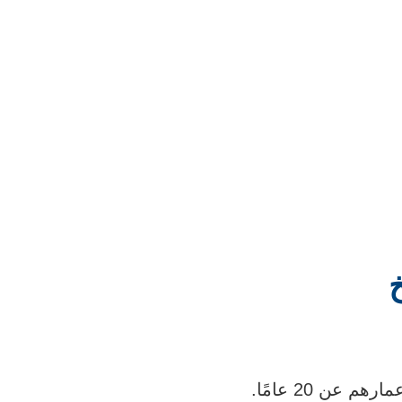
مخ
تحدث نحو 90% (9 من كل 10 حالات) من هذه الأورام لدى المرضى الذين تقل أعمارهم عن 20 عامًا.