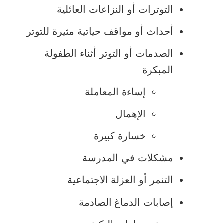
التوترات أو النزاعات العائلية
عقل الشخص. بل إن طرح سؤال
"هل تفكر في قتل نفسك؟" يمكنه
أحداث أو مواقف حياتية مثيرة للتوتر
المساعدة على إنقاذ الحياة.
الصدمات أو التوتر أثناء الطفولة
المبكرة
وأي طفل أو مراهق يعبر عن أفكار
مستمرة عن الموت أو يذكر تعليقات
إساءة المعاملة
عن الانتحار ينبغي فحصه بواسطة أحد
الإهمال
متخصصي الصحة النفسية.
خسارة كبيرة
إذا كنتم أنتم أو شخص تعرفونه
مشكلات في المدرسة
تفكرون في الانتحار فاتصلوا برقم
التنمر أو العزلة الاجتماعية
الطوارئ فورًا أو اتصلوا
بخط الإنقاذ
يفتح
الوطني لمنع الانتحار
على مدار 24
إصابات الدماغ الصادمة
الرابط
ساعة على الرقم ‎1-800-273-TALK