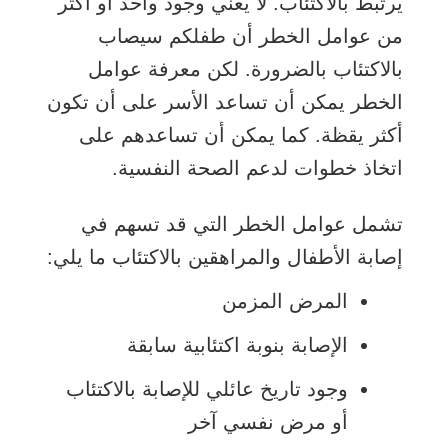
المعرضين لخطر الانتحار للحصول
يرتبط بالاكتئاب. لا يعني وجود واحد أو أكثر
على الرعاية الصحية النفسية.
من عوامل الخطر أن طفلكم سيصاب
بالاكتئاب بالضرورة. لكن معرفة عوامل
يمكن أن يكون تقييم خطر الانتحار
الخطر يمكن أن تساعد الأسر على أن تكون
أكثر صعوبة عند الأطفال والمراهقين
أكثر يقظة. كما يمكن أن تساعدهم على
الذين يواجهون الأمراض الخطيرة. قد
اتخاذ خطوات لدعم الصحة النفسية.
يُطلب منكم الخروج من الغرفة بينما
يسأل أحد أفراد فريق الرعاية
تشمل عوامل الخطر التي قد تسهم في
المريض عن خطر الانتحار. فقد يساعد
إصابة الأطفال والمراهقين بالاكتئاب ما يلي:
هذا الطفل على الشعور بمزيد من
المرض المزمن
الراحة والإجابة بصراحة.
الإصابة بنوبة اكتئابية سابقة
السؤال عن الانتحار لا يزيد من
وجود تاريخ عائلي للإصابة بالاكتئاب
احتمالية وقوع محاولة انتحار. هذا
أو مرض نفسي آخر
السؤال لا يضع أفكارًا أو رؤى في