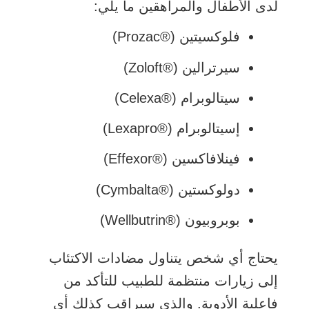
لدى الأطفال والمراهقين ما يلي:
فلوكسيتين (Prozac®‎)
سيرترالين (Zoloft®‎)
سيتالوبرام (Celexa®‎)
إسيتالوبرام (Lexapro®‎)
فينلافاكسين (Effexor®‎)
دولوكستين (Cymbalta®‎)
بوبروبيون (Wellbutrin®‎)
يحتاج أي شخص يتناول مضادات الاكتئاب
إلى زيارات منتظمة للطبيب للتأكد من
فاعلية الأدوية. والذي سيراقب كذلك أي