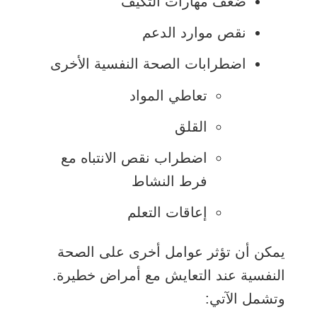
ضعف مهارات التكيف
في
(8255)‎ في أي وقت.
نقص موارد الدعم
نافذة
اقرأوا عن
منع الانتحار من المعهد
جديدة
اضطرابات الصحة النفسية الأخرى
يفتح
الوطني للصحة النفسية
.
تعاطي المواد
الرابط
5 خطوات عملية لمساعدة شخص
في
القلق
يفتح
يعاني الألم النفسي
.
نافذة
اضطراب نقص الانتباه مع
الرابط
جديدة
فرط النشاط
في
نافذة
إعاقات التعلم
جديدة
يمكن أن تؤثر عوامل أخرى على الصحة
النفسية عند التعايش مع أمراض خطيرة.
وتشمل الآتي: