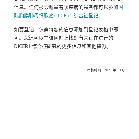
信息。任何被诊断患有该疾病的患者都可以参加
国
链
际胸膜肺母细胞瘤/DICER1 综合征登记
。
接
如要登记，仅需将您的信息添加到登记表格中即
在
可。您还可以在该网站上找到有关正在进行的
新
DICER1 综合征研究的更多信息和其他资源。
窗
口
中
—
审核时间：2021 年 10 月
打
开
分享
邮政
发送
邮件
打印