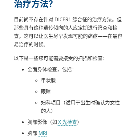
治疗方法？
目前尚不存在针对 DICER1 综合征的治疗方法。但
那些具有这种遗传倾向的人应定期进行筛查和检
查。这可以让医生尽早发现可能的癌症——在最容
易治疗的时候。
以下是一些您可能需要接受的扫描和检查：
全面身体检查，包括：
甲状腺
眼睛
妇科项目（适用于出生时确认为女性
的人）
链
胸部影像（如
X 光检查
）
接
链
脑部
MRI