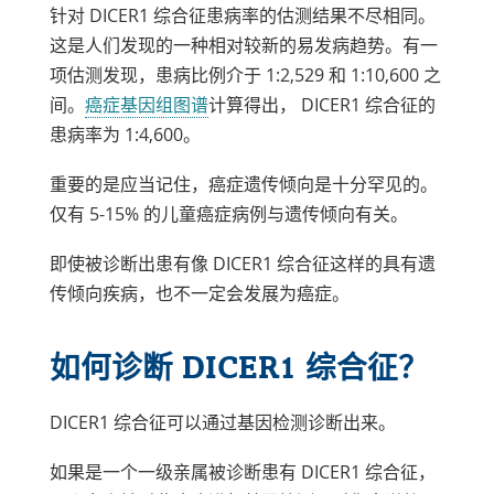
中
针对 DICER1 综合征患病率的估测结果不尽相同。
打
这是人们发现的一种相对较新的易发病趋势。有一
开
项估测发现，患病比例介于 1:2,529 和 1:10,600 之
链
间。
癌症基因组图谱
计算得出， DICER1 综合征的
接
患病率为 1:4,600。
在
重要的是应当记住，癌症遗传倾向是十分罕见的。
新
仅有 5-15% 的儿童癌症病例与遗传倾向有关。
窗
口
即使被诊断出患有像 DICER1 综合征这样的具有遗
中
传倾向疾病，也不一定会发展为癌症。
打
开
如何诊断 DICER1 综合征？
DICER1 综合征可以通过基因检测诊断出来。
如果是一个一级亲属被诊断患有 DICER1 综合征，