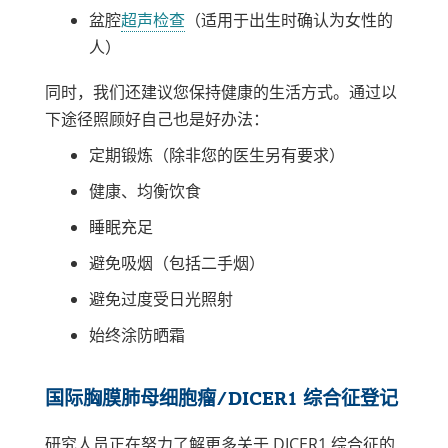
在
接
链
盆腔
超声检查
（适用于出生时确认为女性的
新
在
接
人）
窗
新
在
口
窗
同时，我们还建议您保持健康的生活方式。通过以
新
中
口
下途径照顾好自己也是好办法：
窗
打
中
口
定期锻炼（除非您的医生另有要求）
开
打
中
健康、均衡饮食
开
打
睡眠充足
开
避免吸烟（包括二手烟）
避免过度受日光照射
始终涂防晒霜
国际胸膜肺母细胞瘤/DICER1 综合征登记
研究人员正在努力了解更多关于 DICER1 综合征的