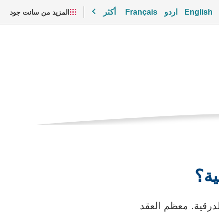
English
اردو
Français
أكثر
المزيد من سانت جود
لغدة
الصفحه
ن الغدة الدرقية
مقاطع الفيديو والموارد
الحاليه
ية؟
الدرقية. معظم العقد