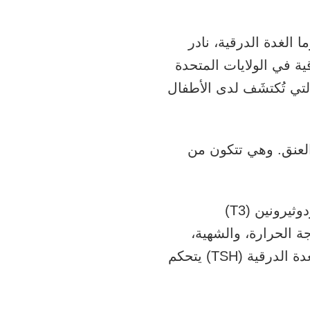
 الغدة الدرقية، نادر
رطان الغدة الدرقية في الولايات المتحدة
ن نحو 25% من العقد الدرقية التي تُكتشَف لدى الأطفال
لعنق. وهي تتكون من
الغدة الدرقية جزء من جهاز الغدد الصماء في الجسم. وهي تنتج هرمونَي ثلاثي يودوثيرونين (T3)
رجة الحرارة، والشهية،
والنمو، ومستوى الطاقة. هناك هرمون يُفرَز في الدماغ يُسمى الهرمون المنبه للغدة الدرقية (TSH) يتحكم