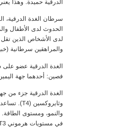
الدرقية حميدة. وهذا يعن
سرطان الغدة الدرقية، الذي
والمراهقين سرطانية (خبيث
الغدة الدرقية عضو على 
فصين: أحدهما جهة اليمين 
وثايروكسين
في مستويات هرموني T3 وT4 في الدم.