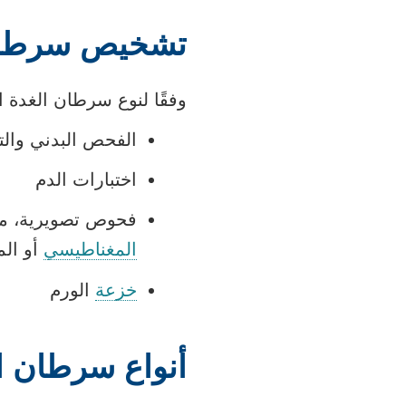
تشخيص سرطان 
وفقًا لنوع سرطان الغدة 
الفحص البدني والت
اختبارات الدم
فحوص تصويرية، م
المغناطيسي
أو المسح
خزعة
الورم
أنواع سرطان ال