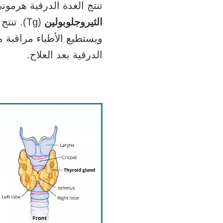
تنتج الغدة الدرقية هرموني T3 وT4 باستخدام اليود الموجود في الغذاء وبروتين درقي
الثيروجلوبولين
(Tg). ت
ويستطيع الأطباء مراقبة
الدرقية بعد العلاج.