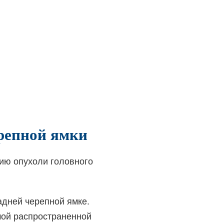
репной ямки
ию опухоли головного
адней черепной ямке.
мой распространенной