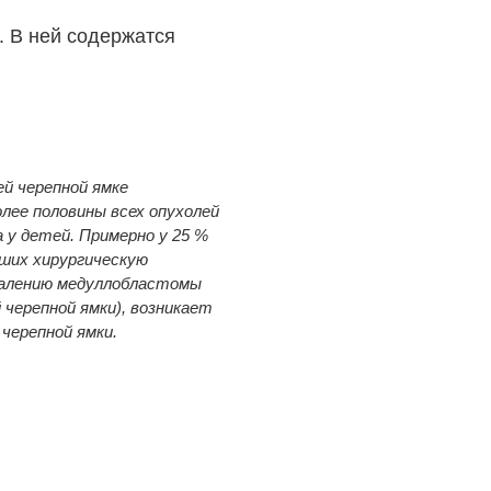
. В ней содержатся
ей черепной ямке
лее половины всех опухолей
а у детей. Примерно у 25 %
сших хирургическую
далению медуллобластомы
й черепной ямки), возникает
 черепной ямки.