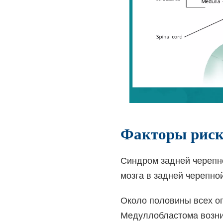
Факторы риск
Синдром задней черепно
мозга в задней черепно
Около половины всех оп
Медуллобластома возник