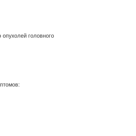
ю опухолей головного
мптомов: