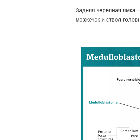
Задняя черепная ямка —
мозжечок
и
ствол головн