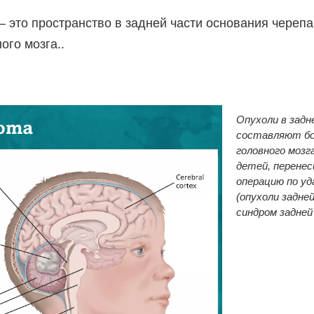
 это пространство в задней части основания черепа
ого мозга.
.
Опухоли в задн
составляют бо
головного мозг
детей, перене
операцию по у
(опухоли задне
синдром задней