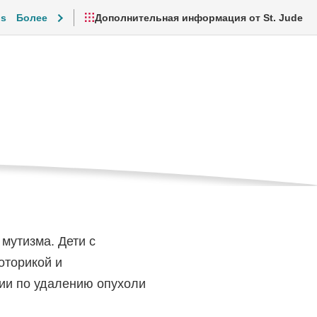
is
Более
Дополнительная информация от St. Jude
а и повседневная жизнь
Видеоролики и ресурсы
мутизма. Дети с
оторикой и
ции по удалению опухоли