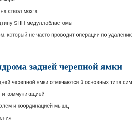
 на ствол мозга
одтипу SHH медуллобластомы
м, который не часто проводит операции по удалени
дрома задней черепной ямки
дней черепной ямки отмечаются 3 основных типа си
 и коммуникацией
олем и координацией мышц
ения