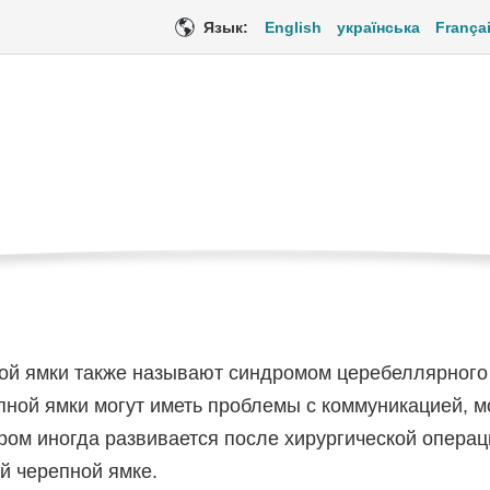
Язык:
English
українська
França
задней черепной ямки
едования и процедуры
Симптомы и побочные эффекты
Текущая
й черепной ямки
страница
дром задней черепной ямки?
Медицинская помощь
Эмоциональная поддержк
ой ямки также называют синдромом церебеллярного 
ной ямки могут иметь проблемы с коммуникацией, м
ром иногда развивается после хирургической опера
ей черепной ямке.