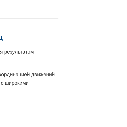
ц
я результатом
координацией движений.
я с широкими