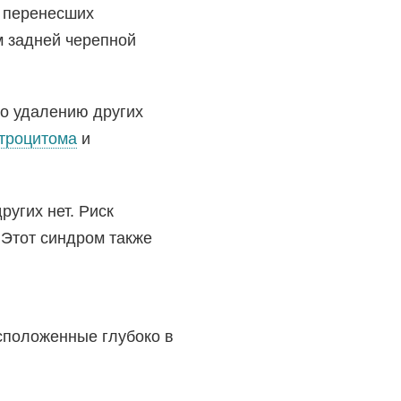
, перенесших
м задней черепной
по удалению других
троцитома
и
ругих нет. Риск
 Этот синдром также
сположенные глубоко в