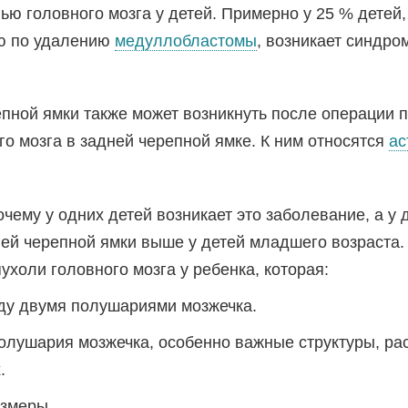
ью головного мозга у детей. Примерно у 25 % детей
ю по удалению
медуллобластомы
, возникает синдро
пной ямки также может возникнуть после операции 
го мозга в задней черепной ямке. К ним относятся
ас
очему у одних детей возникает это заболевание, а у д
ей черепной ямки выше у детей младшего возраста.
ухоли головного мозга у ребенка, которая:
у двумя полушариями мозжечка.
полушария мозжечка, особенно важные структуры, ра
.
азмеры