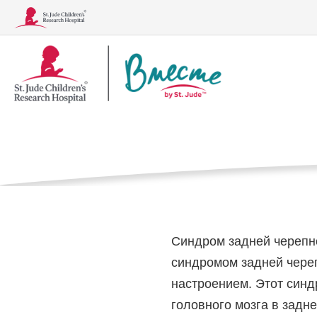
Логотип
Синдром 
«Вместе»
Дом
Лечение, обсл
Синдром задне
Что такое син
Заболевания
Лечение, обследования и процедуры
Синдром задней черепн
синдромом задней череп
настроением. Этот синд
головного мозга в задн