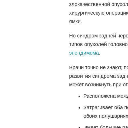
злокачественной опухол
хирургическую операци
ямки.
Но синдром задней чере
типов опухолей головно
эпендимома
.
Врачи точно не знают, п
развития синдрома задн
может возникнуть при оп
Расположена межд
Затрагивает оба 
обоих полушариях
Имеет большие р