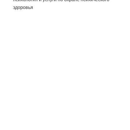
здоровья
Поделиться
Почта
Отправлять
Эл. адрес
Распечатать
Настоящая информация предназначена
для общеобразовательных целей и не
заменяет собой консультацию
медицинского специалиста.