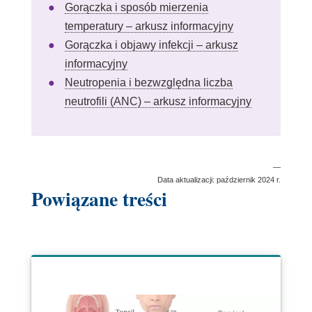
Gorączka i sposób mierzenia
Link
temperatury – arkusz informacyjny
otwiera
Gorączka i objawy infekcji – arkusz
Link
się
informacyjny
otwiera
w
Neutropenia i bezwzględna liczba
się
nowym
Link
neutrofili (ANC) – arkusz informacyjny
w
oknie
otwiera
nowym
się
oknie
w
—
nowym
Data aktualizacji: październik 2024 r.
Powiązane treści
oknie