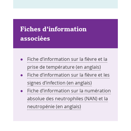
Fiches d’information
associées
Fiche d’information sur la fièvre et la
Le
prise de température (en anglais)
lien
Fiche d’information sur la fièvre et les
Le
s'ouvre
signes d’infection (en anglais)
lien
dans
Fiche d’information sur la numération
s'ouvre
une
absolue des neutrophiles (NAN) et la
Le
dans
nouvelle
neutropénie (en anglais)
lien
une
fenêtre
s'ouvre
nouvelle
dans
fenêtre