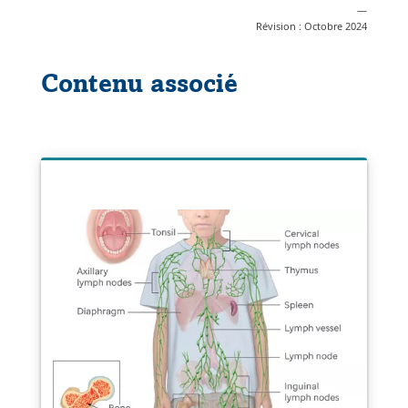
—
une
Révision : Octobre 2024
nouvelle
fenêtre
Contenu associé