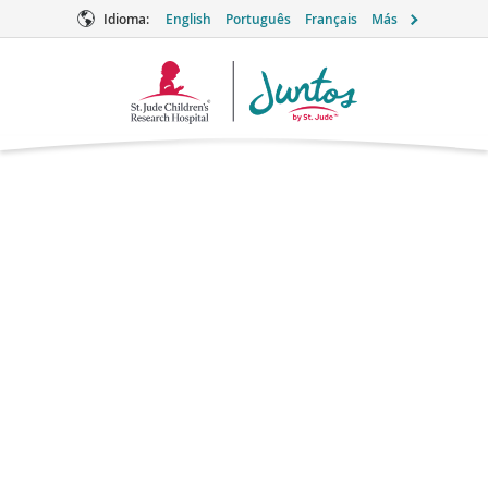
Idioma:
English
Português
Français
Más
Logotipo
de
Juntos
Tiotepa
Quimioterapia
Marcas: