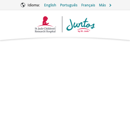
Idioma:
English
Português
Français
Más
Logotipo
de
Juntos
Penicilina V
potásica
Antibiótico
Marcas: