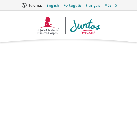
Idioma:
English
Português
Français
Más
Logotipo
de
Juntos
Omeprazol
Cuidados de apoyo
Marcas: