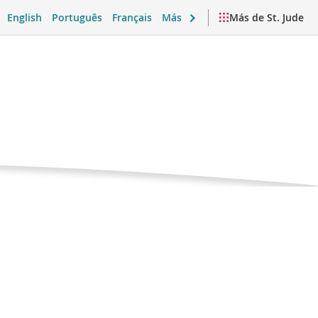
English
Português
Français
Más
Más de St. Jude
Página
tonina
actual
 emocional y vida diaria
Videos y recursos