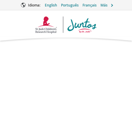
Idioma:
English
Português
Français
Más
Logotipo
de
Juntos
Acetato de
megestrol
Cuidados de apoyo