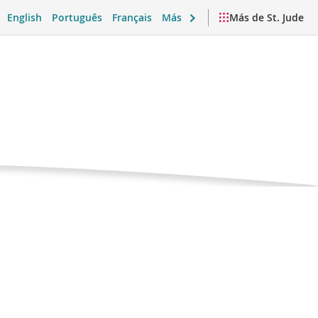
English
Português
Français
Más
Más de St. Jude
Página
nhidramina
actual
 emocional y vida diaria
Videos y recursos