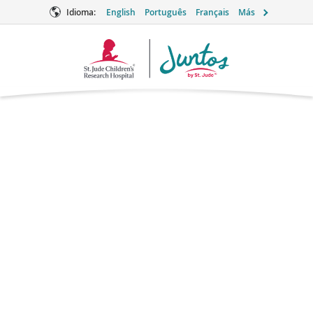
Idioma:
English
Português
Français
Más
Logotipo
de
Juntos
Anti-Inhibitor
Coagulant
Complex (FEIBA)
Cuidados de apoyo