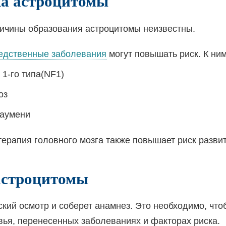
а астроцитомы
ричины образования астроцитомы неизвестны.
едственные заболевания
могут повышать риск. К ним
1-го типа
(NF1)
оз
аумени
ерапия головного мозга также повышает риск развит
астроцитомы
кий осмотр и соберет анамнез. Это необходимо, что
ья, перенесенных заболеваниях и факторах риска.