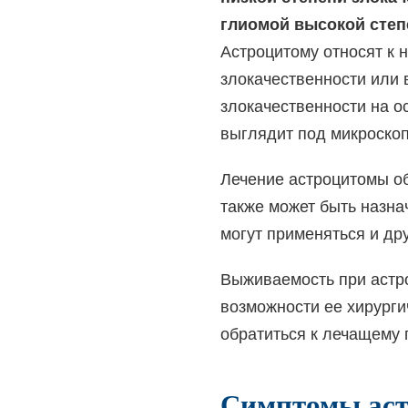
глиомой высокой степ
Астроцитому относят к
н
злокачественности
или
злокачественности
на о
выглядит под микроско
Лечение астроцитомы о
также может быть назн
могут применяться и др
Выживаемость при астро
возможности ее хирурги
обратиться к лечащему 
Симптомы ас