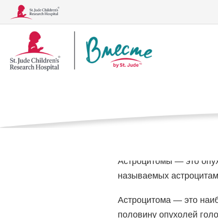
Логотип
Астроцито
«Вместе»
Дом
Заболевания
Что такое аст
Заболевания
Лечение, обследования и процедуры
Астроцитомы — это опух
называемых
астроцита
Астроцитома — это наиб
половину опухолей голо