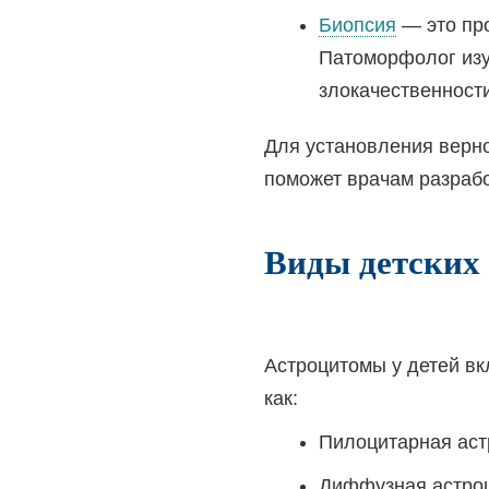
Биопсия
— это про
Патоморфолог изуч
злокачественност
Для установления верн
поможет врачам разрабо
Виды детских 
Астроцитомы у детей вк
как:
Пилоцитарная аст
Диффузная астро