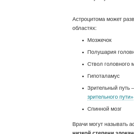
Астроцитома может раз
областях:
Мозжечок
Полушария головн
Ствол головного 
Гипоталамус
Зрительный путь 
зрительного пути»
Спинной мозг
Врачи могут называть 
низкой степени злока