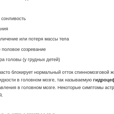
 сонливость
ания
личение или потеря массы тела
 половое созревание
а головы (у грудных детей)
часто блокирует нормальный отток
спинномозговой 
дкости в головном мозге, так называемую
гидроце
вления в головном мозге. Некоторые симптомы астр
й.