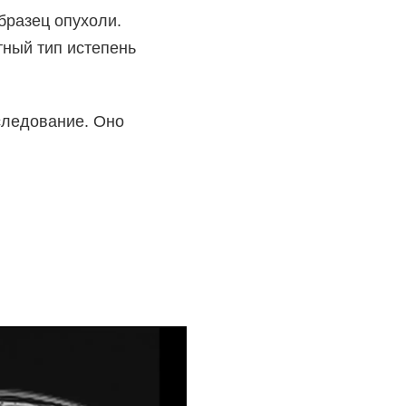
бразец опухоли.
тный тип и
степень
следование. Оно