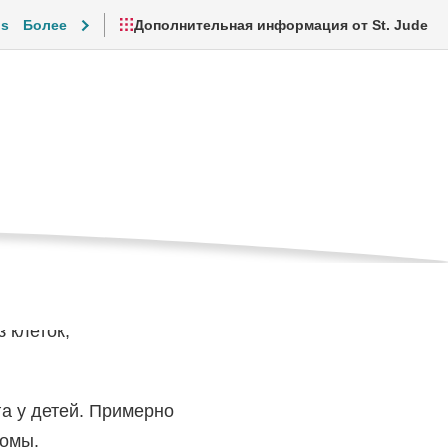
is
Более
Дополнительная информация от St. Jude
ков
щая
ница
а и повседневная жизнь
Видеоролики и ресурсы
 клеток,
а у детей. Примерно
томы.