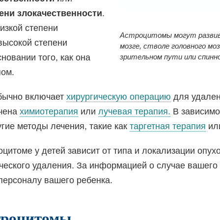
ени злокачественности
.
изкой степени
Астроцитомы могут развива
высокой степени
мозге, стволе головного мо
сновании того, как она
зрительном пути или спинно
пом.
бычно включает
хирургическую операцию
для удален
ачена
химиотерапия
или
лучевая терапия.
В зависимо
угие методы лечения, такие как
таргетная терапия
ил
цитоме у детей зависит от типа и локализации опухо
ческого удаления. За информацией о случае вашего
персоналу вашего ребенка.
троцитомы