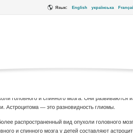
Язык:
English
українська
França
ма у детей и подрост
Теку
Онкологические заболевания у детей
Астроцитома
стра
роцитома?
Медицинская помощь
Эмоциональная поддержк
оли головного и спинного мозга. Они развиваются из
ми.
Астроцитома — это разновидность глиомы.
олее распространенный вид опухоли головного мозг
вного и спинного мозга у детей составляют астроци