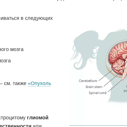
виваться в следующих
ого мозга
мозга
— см. также
«Опухоль
астроцитому
глиомой
чественности
или