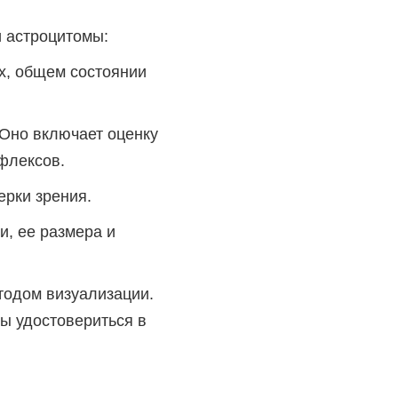
 астроцитомы:
х, общем состоянии
 Оно включает оценку
флексов.
ерки зрения.
, ее размера и
тодом визуализации.
бы удостовериться в